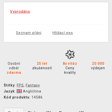
Vyprodáno
Seznam přání
Hlídací pes
Osobní
25 let
8x vítěz
20 000
odběr
zkušeností
Ceny
výdejen
zdarma
kvality
Štítky
:
FPS
,
Fantasy
Jazyk
:
Angličtina
Kód produktu
: 14586