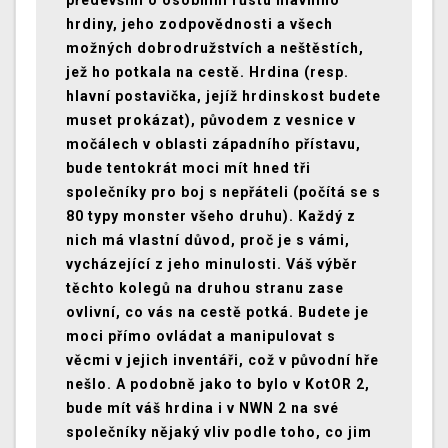
především o osobním růstu hlavního
hrdiny, jeho zodpovědnosti a všech
možných dobrodružstvích a neštěstích,
jež ho potkala na cestě. Hrdina (resp.
hlavní postavička, jejíž hrdinskost budete
muset prokázat), původem z vesnice v
močálech v oblasti západního přístavu,
bude tentokrát moci mít hned tři
společníky pro boj s nepřáteli (počítá se s
80 typy monster všeho druhu). Každý z
nich má vlastní důvod, proč je s vámi,
vycházející z jeho minulosti. Váš výběr
těchto kolegů na druhou stranu zase
ovlivní, co vás na cestě potká. Budete je
moci přímo ovládat a manipulovat s
věcmi v jejich inventáři, což v původní hře
nešlo. A podobně jako to bylo v KotOR 2,
bude mít váš hrdina i v NWN 2 na své
společníky nějaký vliv podle toho, co jim