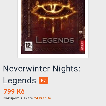
DOPRAVA
XZONE KLUB
TCG & BOARDGAME HUB
VÝKUP HER (BAZAR)
Neverwinter Nights:
Legends
PC
799
Kč
Nákupem získáte
24 kreditů