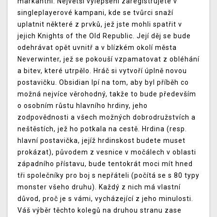
markantní. Největší vylepšení zaregistrujete v
singleplayerové kampani, kde se tvůrci snaží
uplatnit některé z prvků, jež jste mohli spatřit v
jejich Knights of the Old Republic. Její děj se bude
odehrávat opět uvnitř a v blízkém okolí města
Neverwinter, jež se pokouší vzpamatovat z obléhání
a bitev, které utrpělo. Hráč si vytvoří úplně novou
postavičku. Obsidian lpí na tom, aby byl příběh co
možná nejvíce věrohodný, takže to bude především
o osobním růstu hlavního hrdiny, jeho
zodpovědnosti a všech možných dobrodružstvích a
neštěstích, jež ho potkala na cestě. Hrdina (resp.
hlavní postavička, jejíž hrdinskost budete muset
prokázat), původem z vesnice v močálech v oblasti
západního přístavu, bude tentokrát moci mít hned
tři společníky pro boj s nepřáteli (počítá se s 80 typy
monster všeho druhu). Každý z nich má vlastní
důvod, proč je s vámi, vycházející z jeho minulosti.
Váš výběr těchto kolegů na druhou stranu zase