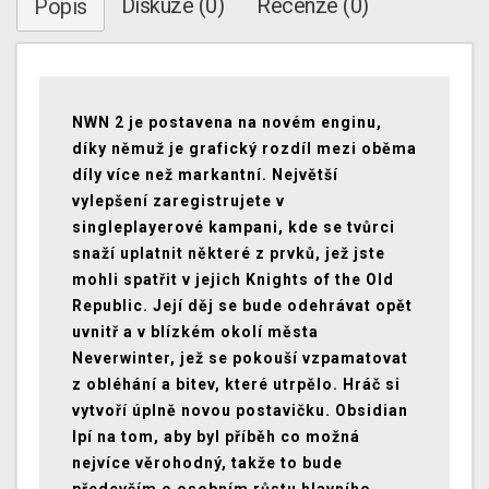
Diskuze (0)
Recenze (0)
Popis
NWN 2 je postavena na novém enginu,
díky němuž je grafický rozdíl mezi oběma
díly více než markantní. Největší
vylepšení zaregistrujete v
singleplayerové kampani, kde se tvůrci
snaží uplatnit některé z prvků, jež jste
mohli spatřit v jejich Knights of the Old
Republic. Její děj se bude odehrávat opět
uvnitř a v blízkém okolí města
Neverwinter, jež se pokouší vzpamatovat
z obléhání a bitev, které utrpělo. Hráč si
vytvoří úplně novou postavičku. Obsidian
lpí na tom, aby byl příběh co možná
nejvíce věrohodný, takže to bude