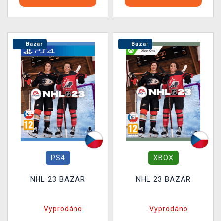
Bazar
Bazar
PS4
XBOX
NHL 23 BAZAR
NHL 23 BAZAR
Vyprodáno
Vyprodáno