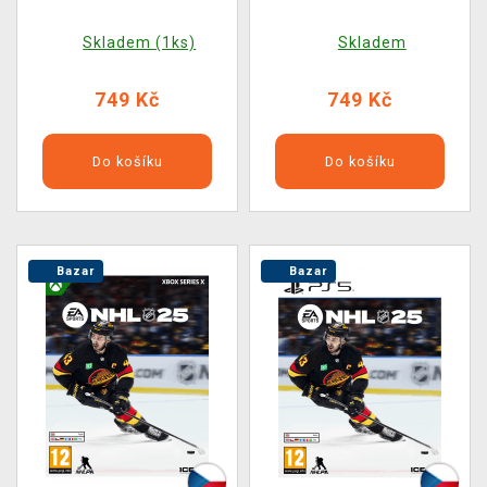
Skladem (1ks)
Skladem
749 Kč
749 Kč
Do košíku
Do košíku
Bazar
Bazar