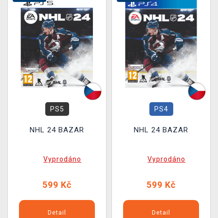
PS5
PS4
NHL 24 BAZAR
NHL 24 BAZAR
Vyprodáno
Vyprodáno
599 Kč
599 Kč
Detail
Detail