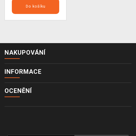
Do košíku
NAKUPOVÁNÍ
INFORMACE
OCENĚNÍ