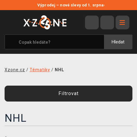
NOVÉ SLEVY
Výprodej – nové slevy od 1. srpna
›
VÝPRODEJ
VIDEOHRY
XZONE ORIGINALS
Hledat
TÉMATIKY
OBLEČENÍ A DOPLŇKY
Xzone.cz
/
Tématiky
/
NHL
MERCHANDISE
SPOLEČENSKÉ HRY
Filtrovat
BLOG
NHL
KONTAKT
PRODEJNY