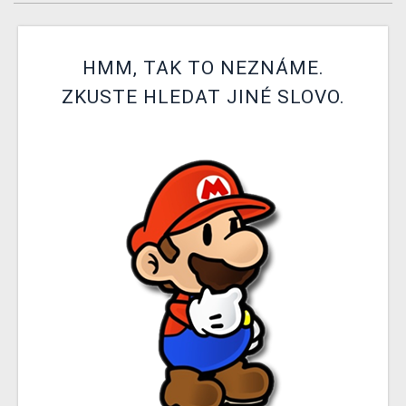
DOPRAVA
XZONE KLUB
HMM, TAK TO NEZNÁME.
ZKUSTE HLEDAT JINÉ SLOVO.
TCG & BOARDGAME HUB
VÝKUP HER (BAZAR)