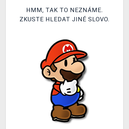
DOPRAVA
HMM, TAK TO NEZNÁME.
ZKUSTE HLEDAT JINÉ SLOVO.
XZONE KLUB
TCG & BOARDGAME HUB
VÝKUP HER (BAZAR)