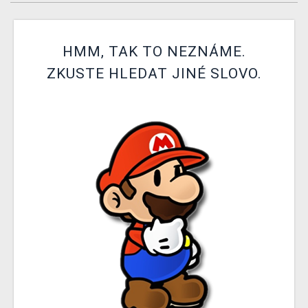
DOPRAVA
XZONE KLUB
HMM, TAK TO NEZNÁME.
ZKUSTE HLEDAT JINÉ SLOVO.
TCG & BOARDGAME HUB
VÝKUP HER (BAZAR)