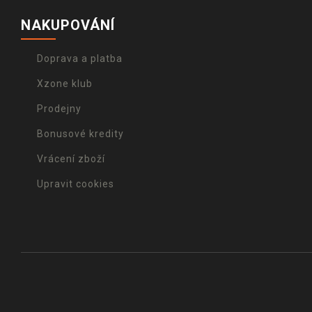
NAKUPOVÁNÍ
Doprava a platba
Xzone klub
Prodejny
Bonusové kredity
Vrácení zboží
Upravit cookies