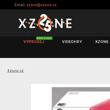
Email:
xzone@xzone.cz
NOVÉ SLEVY
VÝPRODEJ
VIDEOHRY
XZONE 
Xzone.cz