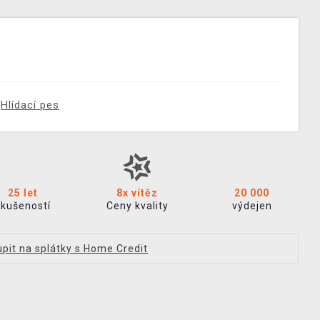
Hlídací pes
25 let
8x vítěz
20 000
zkušeností
Ceny kvality
výdejen
pit na splátky s Home Credit