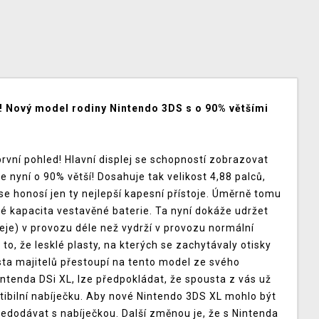
! Nový model rodiny Nintendo 3DS s o 90% většími
rvní pohled! Hlavní displej se schopností zobrazovat
e nyní o 90% větší! Dosahuje tak velikost 4,88 palců,
 se honosí jen ty nejlepší kapesní přístoje. Úměrně tomu
aké kapacita vestavěné baterie. Ta nyní dokáže udržet
eje) v provozu déle než vydrží v provozu normální
to, že lesklé plasty, na kterých se zachytávaly otisky
usta majitelů přestoupí na tento model ze svého
intenda DSi XL, lze předpokládat, že spousta z vás už
bilní nabíječku. Aby nové Nintendo 3DS XL mohlo být
nedodávat s nabíječkou. Další změnou je, že s Nintenda