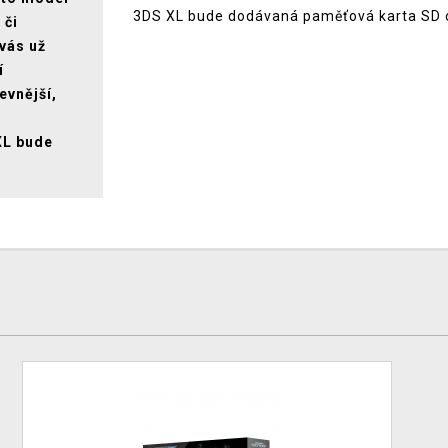
3DS XL bude dodávaná paměťová karta SD o 
 či
 vás už
í
evnější,
XL bude