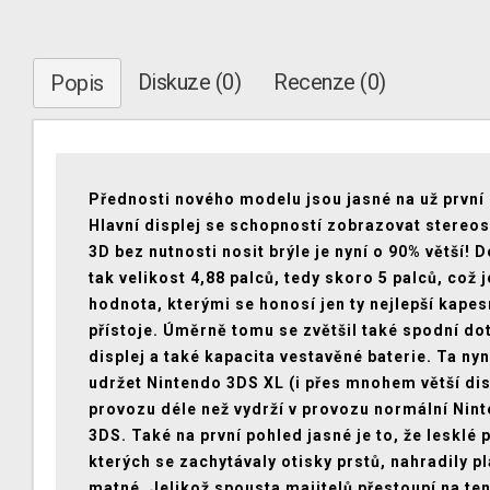
Diskuze (0)
Recenze (0)
Popis
Přednosti nového modelu jsou jasné na už první
Hlavní displej se schopností zobrazovat stereo
3D bez nutnosti nosit brýle je nyní o 90% větší! 
tak velikost 4,88 palců, tedy skoro 5 palců, což j
hodnota, kterými se honosí jen ty nejlepší kapes
přístoje. Úměrně tomu se zvětšil také spodní do
displej a také kapacita vestavěné baterie. Ta ny
udržet Nintendo 3DS XL (i přes mnohem větší dis
provozu déle než vydrží v provozu normální Nin
3DS. Také na první pohled jasné je to, že lesklé p
kterých se zachytávaly otisky prstů, nahradily p
matné. Jelikož spousta majitelů přestoupí na te