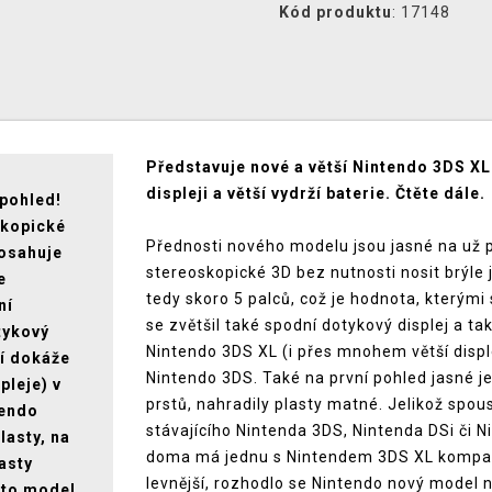
Kód produktu
: 17148
Představuje nové a větší Nintendo 3DS XL
displeji a větší vydrží baterie. Čtěte dále.
 pohled!
skopické
Přednosti nového modelu jsou jasné na už p
Dosahuje
stereoskopické 3D bez nutnosti nosit brýle j
e
tedy skoro 5 palců, což je hodnota, kterými
ní
se zvětšil také spodní dotykový displej a t
tykový
Nintendo 3DS XL (i přes mnohem větší displ
ní dokáže
Nintendo 3DS. Také na první pohled jasné je 
pleje) v
prstů, nahradily plasty matné. Jelikož spo
tendo
stávajícího Nintenda 3DS, Nintenda DSi či N
lasty, na
doma má jednu s Nintendem 3DS XL kompati
lasty
levnější, rozhodlo se Nintendo nový model 
nto model