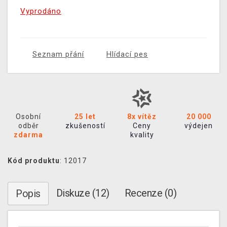
Vyprodáno
Seznam přání
Hlídací pes
Osobní
25 let
8x vítěz
20 000
odběr
zkušeností
Ceny
výdejen
zdarma
kvality
Kód produktu
: 12017
Diskuze (12)
Recenze (0)
Popis