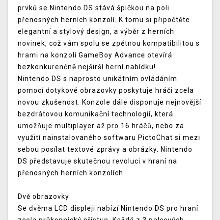
prvků se Nintendo DS stává špičkou na poli
přenosných herních konzolí. K tomu si připočtěte
elegantní a stylový design, a výběr z herních
novinek, což vám spolu se zpětnou kompatibilitou s
hrami na konzoli GameBoy Advance otevírá
bezkonkurenčně nejširší herní nabídku!
Nintendo DS s naprosto unikátním ovládáním
pomocí dotykové obrazovky poskytuje hráči zcela
novou zkušenost. Konzole dále disponuje nejnovější
bezdrátovou komunikační technologií, která
umožňuje multiplayer až pro 16 hráčů, nebo za
využití nainstalovaného softwaru PictoChat si mezi
sebou posílat textové zprávy a obrázky. Nintendo
DS představuje skutečnou revoluci v hraní na
přenosných herních konzolích.
Dvě obrazovky
Se dvěma LCD displeji nabízí Nintendo DS pro hraní