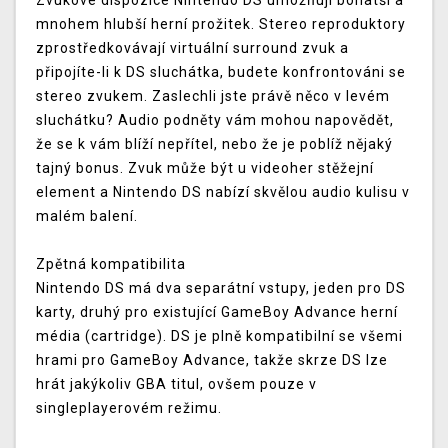
Zvukové dispozice Nintendo DS umožňují bohatší a
mnohem hlubší herní prožitek. Stereo reproduktory
zprostředkovávají virtuální surround zvuk a
připojíte-li k DS sluchátka, budete konfrontováni se
stereo zvukem. Zaslechli jste právě něco v levém
sluchátku? Audio podněty vám mohou napovědět,
že se k vám blíží nepřítel, nebo že je poblíž nějaký
tajný bonus. Zvuk může být u videoher stěžejní
element a Nintendo DS nabízí skvělou audio kulisu v
malém balení.
Zpětná kompatibilita
Nintendo DS má dva separátní vstupy, jeden pro DS
karty, druhý pro existující GameBoy Advance herní
média (cartridge). DS je plně kompatibilní se všemi
hrami pro GameBoy Advance, takže skrze DS lze
hrát jakýkoliv GBA titul, ovšem pouze v
singleplayerovém režimu.