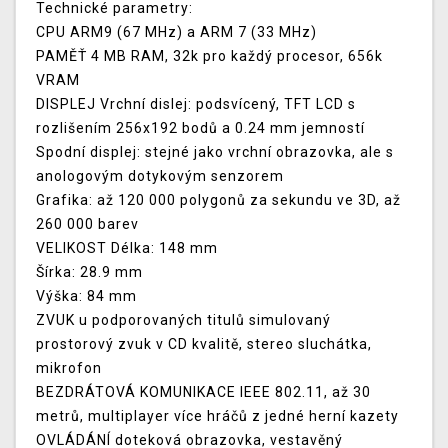
Technické parametry:
CPU ARM9 (67 MHz) a ARM 7 (33 MHz)
PAMĚŤ 4 MB RAM, 32k pro každý procesor, 656k
VRAM
DISPLEJ Vrchní dislej: podsvícený, TFT LCD s
rozlišením 256x192 bodů a 0.24 mm jemností
Spodní displej: stejné jako vrchní obrazovka, ale s
anologovým dotykovým senzorem
Grafika: až 120 000 polygonů za sekundu ve 3D, až
260 000 barev
VELIKOST Délka: 148 mm
Šírka: 28.9 mm
Výška: 84 mm
ZVUK u podporovaných titulů simulovaný
prostorový zvuk v CD kvalitě, stereo sluchátka,
mikrofon
BEZDRÁTOVÁ KOMUNIKACE IEEE 802.11, až 30
metrů, multiplayer více hráčů z jedné herní kazety
OVLÁDÁNÍ doteková obrazovka, vestavěný