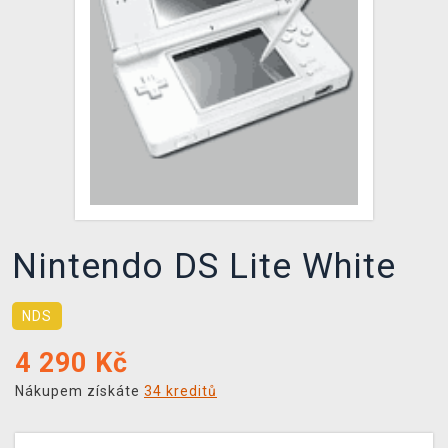
DOPRAVA
XZONE KLUB
TCG & BOARDGAME HUB
VÝKUP HER (BAZAR)
Nintendo DS Lite White
NDS
4 290
Kč
Nákupem získáte
34 kreditů