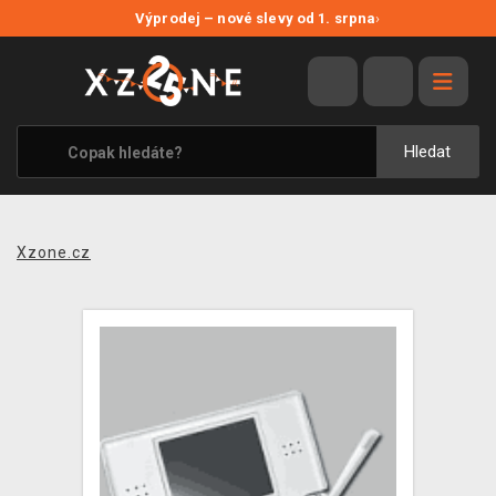
NOVÉ SLEVY
Výprodej – nové slevy od 1. srpna
›
VÝPRODEJ
VIDEOHRY
XZONE ORIGINALS
Hledat
TÉMATIKY
OBLEČENÍ A DOPLŇKY
Xzone.cz
MERCHANDISE
SPOLEČENSKÉ HRY
BLOG
KONTAKT
PRODEJNY