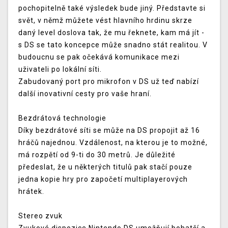
pochopitelně také výsledek bude jiný. Představte si
svět, v němž můžete vést hlavního hrdinu skrze
daný level doslova tak, že mu řeknete, kam má jít -
s DS se tato koncepce může snadno stát realitou. V
budoucnu se pak očekává komunikace mezi
uživateli po lokální síti.
Zabudovaný port pro mikrofon v DS už teď nabízí
další inovativní cesty pro vaše hraní.
Bezdrátová technologie
Díky bezdrátové síti se může na DS propojit až 16
hráčů najednou. Vzdálenost, na kterou je to možné,
má rozpětí od 9-ti do 30 metrů. Je důležité
předeslat, že u některých titulů pak stačí pouze
jedna kopie hry pro započetí multiplayerových
hrátek.
Stereo zvuk