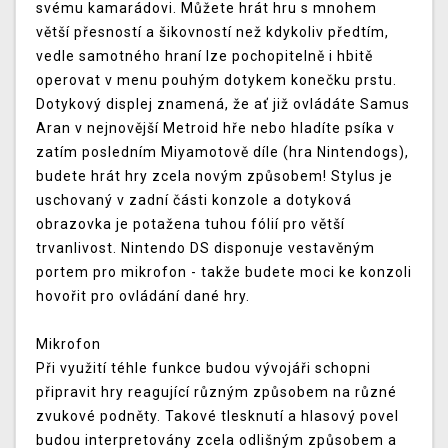
svému kamarádovi. Můžete hrát hru s mnohem
větší přesností a šikovností než kdykoliv předtím,
vedle samotného hraní lze pochopitelně i hbitě
operovat v menu pouhým dotykem konečku prstu.
Dotykový displej znamená, že ať již ovládáte Samus
Aran v nejnovější Metroid hře nebo hladíte psíka v
zatím posledním Miyamotově díle (hra Nintendogs),
budete hrát hry zcela novým způsobem! Stylus je
uschovaný v zadní části konzole a dotyková
obrazovka je potažena tuhou fólií pro větší
trvanlivost. Nintendo DS disponuje vestavěným
portem pro mikrofon - takže budete moci ke konzoli
hovořit pro ovládání dané hry.
Mikrofon
Při využití téhle funkce budou vývojáři schopni
připravit hry reagující různým způsobem na různé
zvukové podněty. Takové tlesknutí a hlasový povel
budou interpretovány zcela odlišným způsobem a