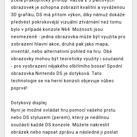
zcela průkopnický přístup. Každá z 3 palcových
obrazovek je schopna zobrazit kvalitní a vyváženou
3D grafiku; DS má přitom výkon, díky němuž dokáže
předvést pokrokovější vizuální ztvárnění než tomu
bylo v případě konzole N64. Možnosti jsou
neomezené - jedna obrazovka může být využita pro
zobrazení hlavní akce, druhá pak jako mapa,
inventář, nebo alternativní pohled na hru. Obě
obrazovky mohou být teoreticky využity i současně
- pro vyobrazení nějakého olbřímího bosse! Spodní
obrazovka Nintendo DS je dotyková. Tato
technologie se na herní konzoli objevuje vůbec
poprvé!
Dotykový displej
Nyní je možné ovládat hru pomocí vašeho prstu
nebo DS stylusem (perem), který je nedílnou
součástí každé DS konzole. Můžete nakreslit
obrázek nebo napsat zprávu a následně ji poslat