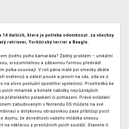
a 14 dalších, které je potřeba odemknout. za všechny
tý retriever, Yorkšírský terrier a Beagle.
dětem živého psího kamaráda? Žádný problém – unikátní
avou, srozumitelnou a zábavnou formou předvádí
m psíka souvisejí. V roli pána malé psí smečky dbáte
ch svěřenců a záleží pouze a jenom na vás, zda se z
o na slovo poslušní spolehliví společníci. Prostředků ke
h psích mňamek a bohaté nabídky nejrůznějších
 přátelského polaskání či pohlazení. Právě ovládání
krofonem zabudovaným v Nintendu DS můžete na své
kombinaci s dotykovou obrazovkou zase přibližují pocit
te dojmu, že dovednosti vašeho miláčka snesou
it na některou z prestižních psích soutěží. Stanete-li