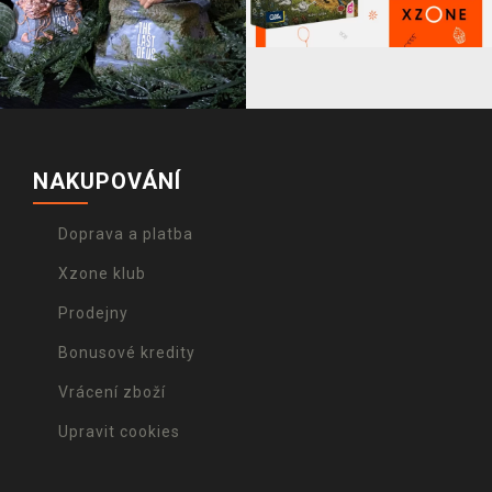
NAKUPOVÁNÍ
Doprava a platba
Xzone klub
Prodejny
Bonusové kredity
Vrácení zboží
Upravit cookies