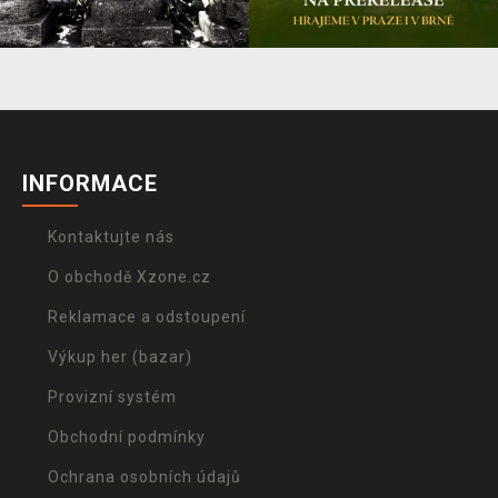
INFORMACE
Kontaktujte nás
O obchodě Xzone.cz
Reklamace a odstoupení
Výkup her (bazar)
Provizní systém
Obchodní podmínky
Ochrana osobních údajů