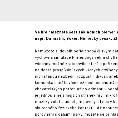
Ve hře naleznete šest základních plemen 
např. Dalmatin, Boxer, Německý ovčák, Zla
Nemůžete si dovolit pořídit sobě či svým 
výchovná simulace Nintendogs velmi chytl
všechny možné kratochvíle, které s pořízení
na dobré prospívání svých věrných čtyřnohý
nich stanou nezbední rozpustilí divoši, aneb
komunikaci máte více než dost: od chutnýc
chovatelských potřeb až po odměnu v podobě
je jednou z nejsilnějších stránek hry: mi
mazlíky volat a udílet jim povely, stylus v 
skutečného fyzického kontaktu. Až nabude
porovnání s dalšími psíky, můžete se přihlás