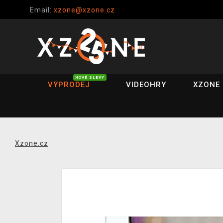
Email:
xzone@xzone.cz
NOVÉ SLEVY
VÝPRODEJ
VIDEOHRY
XZONE 
Xzone.cz