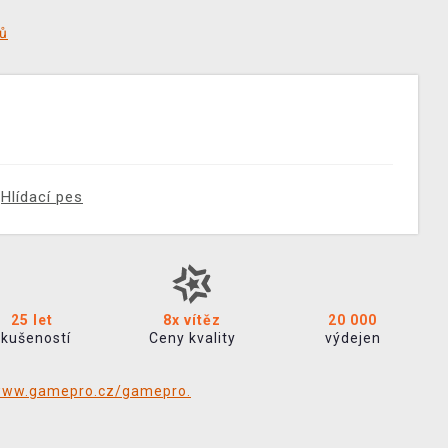
tů
Hlídací pes
25 let
8x vítěz
20 000
zkušeností
Ceny kvality
výdejen
/www.gamepro.cz/gamepro.