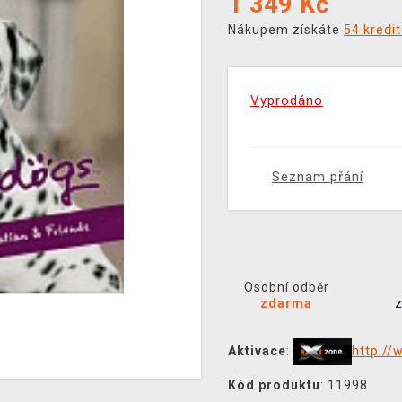
1 349
Kč
Nákupem získáte
54 kredi
Vyprodáno
Seznam přání
Osobní odběr
zdarma
Aktivace
:
http:/
Kód produktu
: 11998