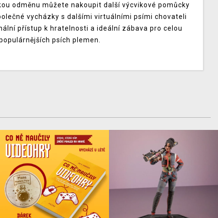
skou odměnu můžete nakoupit další výcvikové pomůcky
polečné vycházky s dalšími virtuálními psími chovateli
ální přístup k hratelnosti a ideální zábava pro celou
jpopulárnějších psích plemen.