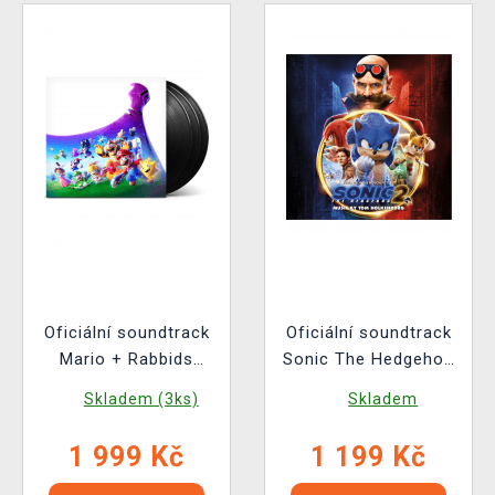
Oficiální soundtrack
Oficiální soundtrack
Mario + Rabbids
Sonic The Hedgehog
Sparks of Hope na 3x
2 na 2x LP
Skladem (3ks)
Skladem
LP
1 999 Kč
1 199 Kč