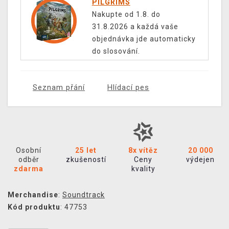
PILGRIMS
Nakupte od 1.8. do
31.8.2026 a každá vaše
objednávka jde automaticky
do slosování.
Seznam přání
Hlídací pes
Osobní
25 let
8x vítěz
20 000
odběr
zkušeností
Ceny
výdejen
zdarma
kvality
Merchandise
:
Soundtrack
Kód produktu
: 47753