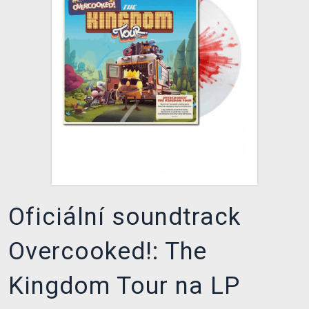
DOPRAVA
XZONE KLUB
TCG & BOARDGAME HUB
VÝKUP HER (BAZAR)
Oficiální soundtrack
Overcooked!: The
Kingdom Tour na LP