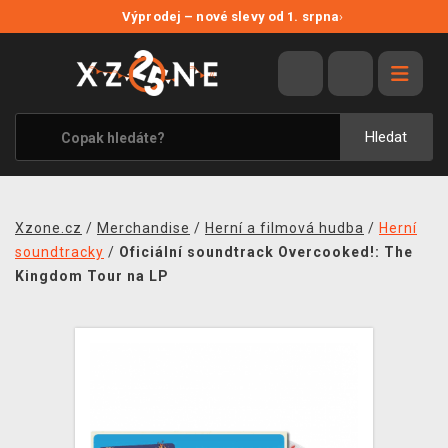
NOVÉ SLEVY
Výprodej – nové slevy od 1. srpna
›
VÝPRODEJ
VIDEOHRY
XZONE ORIGINALS
Hledat
TÉMATIKY
OBLEČENÍ A DOPLŇKY
Xzone.cz
/
Merchandise
/
Herní a filmová hudba
/
Herní
MERCHANDISE
soundtracky
/
Oficiální soundtrack Overcooked!: The
Kingdom Tour na LP
SPOLEČENSKÉ HRY
BLOG
KONTAKT
PRODEJNY