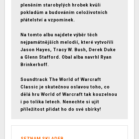
pleněním starobylých hrobek kvůli
pokladům a budováním celoživotních
přátelství a vzpomínek.
Na tomto albu najdete výběr těch
nejpamátnějších melodií, které vytvořili
Jason Hayes, Tracy W. Bush, Derek Duke
a Glenn Stafford. Obal alba navrhl Ryan
Brinkerhoff.
Soundtrack The World of Warcraft
Classic je skutečnou oslavou toho, co
dělá hru World of Warcraft tak kouzelnou
i po tolika letech. Nenechte si ujít
příležitost přidat ho do své sbírky!
SEZNAM SKLADEB