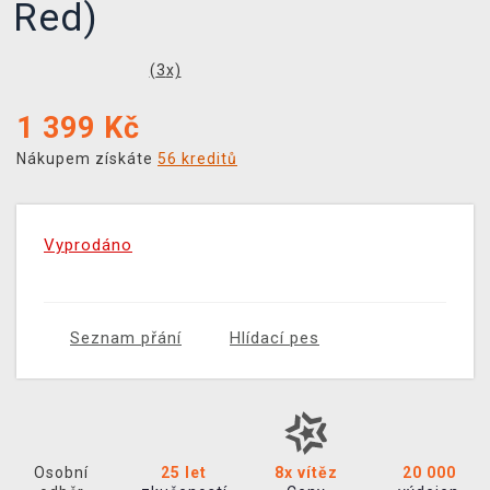
Red)
(
3
x)
1 399
Kč
Nákupem získáte
56 kreditů
Vyprodáno
Seznam přání
Hlídací pes
Osobní
25 let
8x vítěz
20 000