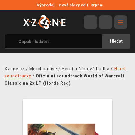
NOVÉ SLEVY
Výprodej – nové slevy od 1. srpna
›
VÝPRODEJ
VIDEOHRY
XZONE ORIGINALS
Hledat
TÉMATIKY
OBLEČENÍ A DOPLŇKY
Xzone.cz
/
Merchandise
/
Herní a filmová hudba
/
Herní
MERCHANDISE
soundtracky
/
Oficiální soundtrack World of Warcraft
Classic na 2x LP (Horde Red)
SPOLEČENSKÉ HRY
BLOG
KONTAKT
PRODEJNY