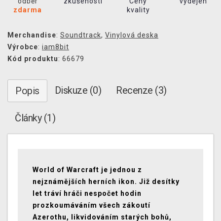
odběr
zkušeností
Ceny
výdejen
zdarma
kvality
Merchandise
:
Soundtrack
,
Vinylová deska
Výrobce
:
iam8bit
Kód produktu
: 66679
Diskuze (0)
Recenze (3)
Popis
Články (1)
World of Warcraft je jednou z
nejznámějších herních ikon. Již desítky
let tráví hráči nespočet hodin
prozkoumáváním všech zákoutí
Azerothu, likvidováním starých bohů,