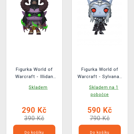
Figurka World of
Figurka World of
Warcraft - Illidan
Warcraft - Sylvanas
(Funko POP! Games
Chase (Funko POP!
Skladem
Skladem na 1
1101)
Games 990)
pobočce
290 Kč
590 Kč
390 Kč
790 Kč
Do košíku
Do košíku