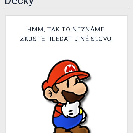
Decky
DOPRAVA
XZONE KLUB
HMM, TAK TO NEZNÁME.
TCG & BOARDGAME HUB
ZKUSTE HLEDAT JINÉ SLOVO.
VÝKUP HER (BAZAR)