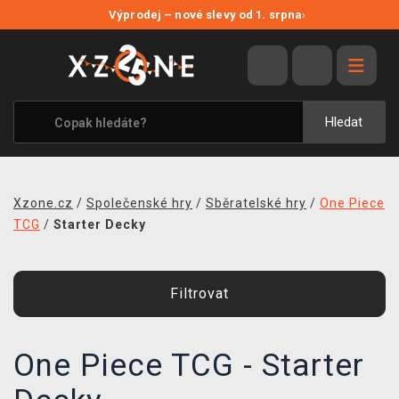
NOVÉ SLEVY
Výprodej – nové slevy od 1. srpna
›
VÝPRODEJ
VIDEOHRY
XZONE ORIGINALS
Hledat
TÉMATIKY
OBLEČENÍ A DOPLŇKY
Xzone.cz
/
Společenské hry
/
Sběratelské hry
/
One Piece
MERCHANDISE
TCG
/
Starter Decky
SPOLEČENSKÉ HRY
Filtrovat
BLOG
KONTAKT
One Piece TCG - Starter
PRODEJNY