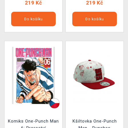
219 Kč
219 Kč
Do košíku
Do košíku
Komiks One-Punch Man
Kšiltovka One-Punch
6: Proroctví
Man - Punches