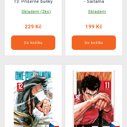
13: Příšerné buňky
- Saitama
Skladem (2ks)
Skladem
229 Kč
199 Kč
Do košíku
Do košíku