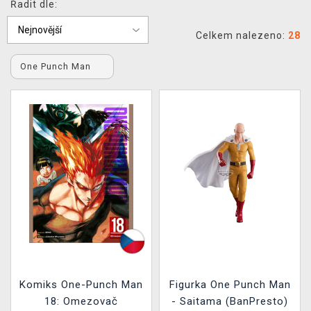
Řadit dle:
DOPRAVA
Celkem nalezeno:
28
XZONE KLUB
One Punch Man
TCG & BOARDGAME HUB
VÝKUP HER (BAZAR)
Komiks One-Punch Man
Figurka One Punch Man
18: Omezovač
- Saitama (BanPresto)