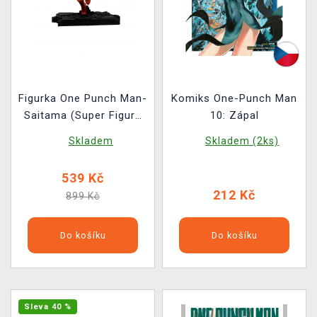
Figurka One Punch Man-
Komiks One-Punch Man
Saitama (Super Figure
10: Zápal
Collection 62)
Skladem
Skladem (2ks)
539 Kč
212 Kč
899 Kč
Do košíku
Do košíku
Sleva 40 %