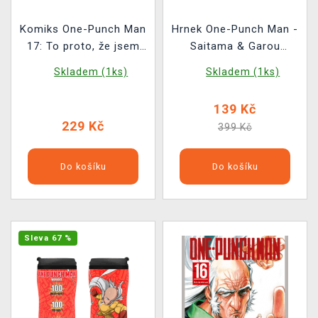
Komiks One-Punch Man
Hrnek One-Punch Man -
17: To proto, že jsem
Saitama & Garou
Plešoplášť?
(měnící se)
Skladem (1ks)
Skladem (1ks)
139 Kč
229 Kč
399 Kč
Do košíku
Do košíku
Sleva 67 %