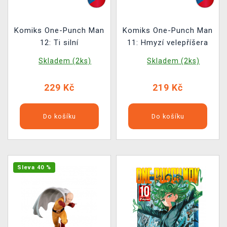
Komiks One-Punch Man
Komiks One-Punch Man
12: Ti silní
11: Hmyzí velepříšera
Skladem (2ks)
Skladem (2ks)
229 Kč
219 Kč
Do košíku
Do košíku
Sleva 40 %