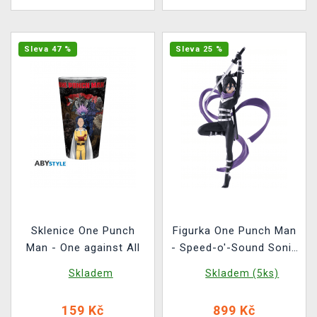
Sleva 47 %
Sleva 25 %
Sklenice One Punch
Figurka One Punch Man
Man - One against All
- Speed-o'-Sound Sonic
(Pop Up Parade)
Skladem
Skladem (5ks)
159 Kč
899 Kč