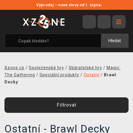
NOVÉ SLEVY
Výprodej – nové slevy od 1. srpna
›
VÝPRODEJ
VIDEOHRY
XZONE ORIGINALS
Hledat
TÉMATIKY
OBLEČENÍ A DOPLŇKY
Xzone.cz
/
Společenské hry
/
Sběratelské hry
/
Magic:
MERCHANDISE
The Gathering
/
Speciální produkty
/
Ostatní
/
Brawl
Decky
SPOLEČENSKÉ HRY
BLOG
Filtrovat
KONTAKT
Ostatní - Brawl Decky
PRODEJNY