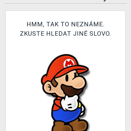
DOPRAVA
XZONE KLUB
HMM, TAK TO NEZNÁME.
ZKUSTE HLEDAT JINÉ SLOVO.
TCG & BOARDGAME HUB
VÝKUP HER (BAZAR)