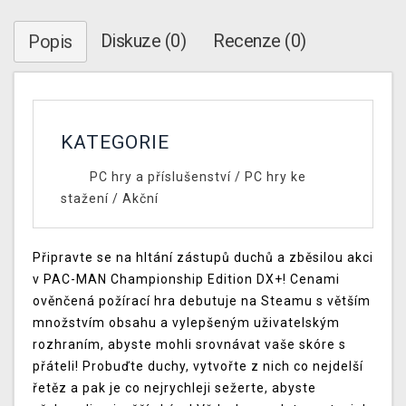
Diskuze (0)
Recenze (0)
Popis
KATEGORIE
PC hry a příslušenství
/
PC hry ke
stažení
/
Akční
Připravte se na hltání zástupů duchů a zběsilou akci
v PAC-MAN Championship Edition DX+! Cenami
ověnčená požírací hra debutuje na Steamu s větším
množstvím obsahu a vylepšeným uživatelským
rozhraním, abyste mohli srovnávat vaše skóre s
přáteli! Probuďte duchy, vytvořte z nich co nejdelší
řetěz a pak je co nejrychleji sežerte, abyste