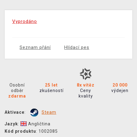
Vyprodáno
Seznam přání
Hlídací pes
Osobní
25 let
8x vítěz
20 000
odběr
zkušeností
Ceny
výdejen
zdarma
kvality
Aktivace
:
Steam
Jazyk
:
Angličtina
Kód produktu
: 1002085