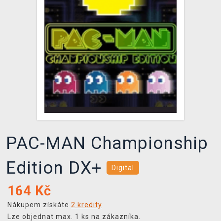
DOPRAVA
XZONE KLUB
TCG & BOARDGAME HUB
VÝKUP HER (BAZAR)
PAC-MAN Championship
Edition DX+
Digital
164
Kč
Nákupem získáte
2 kredity
Lze objednat max. 1 ks na zákazníka.