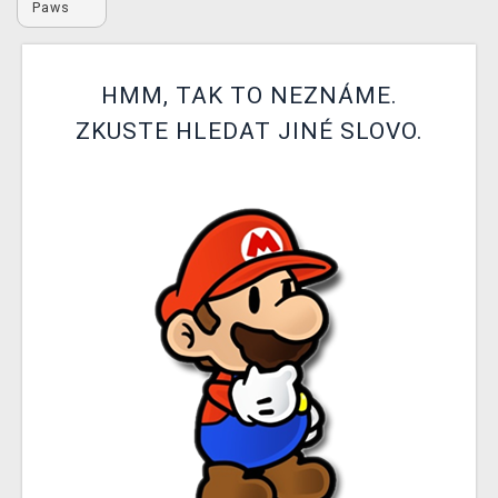
Paws
DOPRAVA
XZONE KLUB
HMM, TAK TO NEZNÁME.
TCG & BOARDGAME HUB
ZKUSTE HLEDAT JINÉ SLOVO.
VÝKUP HER (BAZAR)