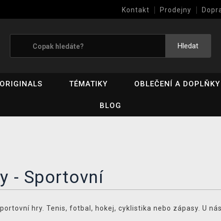
Kontakt
Prodejny
Dopr
Výkup her (bazar)
Hledat
ORIGINALS
TÉMATIKY
OBLEČENÍ A DOPLŇKY
BLOG
y - Sportovní
portovní hry. Tenis, fotbal, hokej, cyklistika nebo zápasy. U 