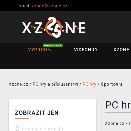
Email:
xzone@xzone.cz
NOVÉ SLEVY
VÝPRODEJ
VIDEOHRY
XZONE 
Xzone.cz
/
PC hry a příslušenství
/
PC hry
/
Sportovní
PC hr
ZOBRAZIT JEN
Xzone.cz - s
Předobjednávky
(0)