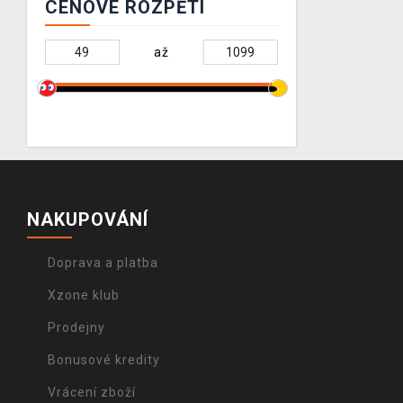
CENOVÉ ROZPĚTÍ
až
NAKUPOVÁNÍ
Doprava a platba
Xzone klub
Prodejny
Bonusové kredity
Vrácení zboží