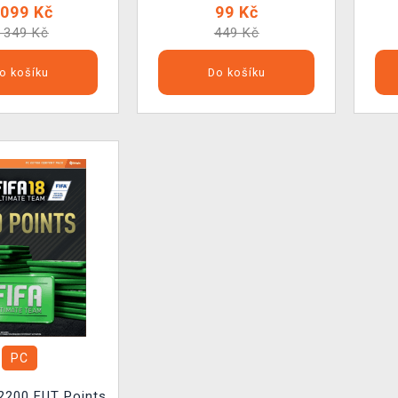
 099 Kč
99 Kč
 349 Kč
449 Kč
o košíku
Do košíku
PC
 2200 FUT Points