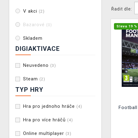
Řadit dle:
V akci
(2)
Bazarové
(0)
Sleva 19 %
Skladem
DIGIAKTIVACE
Neuvedeno
(3)
Steam
(2)
TYP HRY
Hra pro jednoho hráče
(4)
Footbal
Hra pro více hráčů
(4)
Online multiplayer
(3)