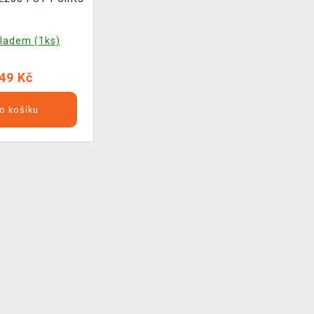
ladem (1ks)
49 Kč
o košíku