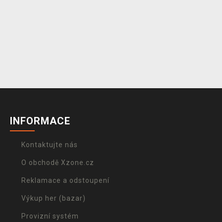
INFORMACE
Kontaktujte nás
O obchodě Xzone.cz
Reklamace a odstoupení
Výkup her (bazar)
Provizní systém