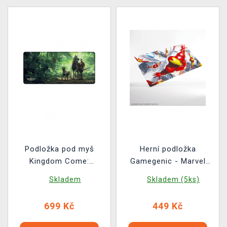
Podložka pod myš
Herní podložka
Kingdom Come:
Gamegenic - Marvel
Deliverance II - Jindra a
Super Heroes - Iron
Skladem
Skladem (5ks)
Vořech v lese (89 × 40
Man, Master of
cm)
Machines
699 Kč
449 Kč