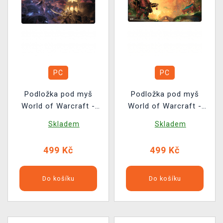
PC
PC
Podložka pod myš
Podložka pod myš
World of Warcraft -
World of Warcraft -
Midnight Xal'atath Key
Pandaren With Lanterns
Skladem
Skladem
Art
499 Kč
499 Kč
Do košíku
Do košíku