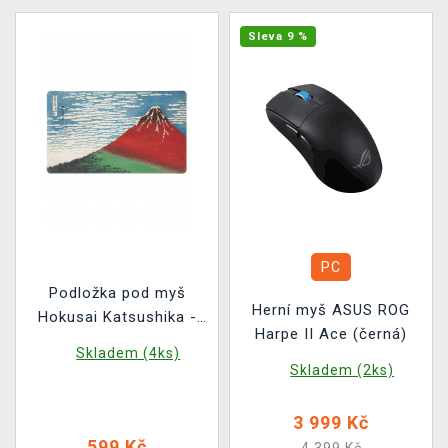
Sleva 9 %
PC
Podložka pod myš
Herní myš ASUS ROG
Hokusai Katsushika -
Harpe II Ace (černá)
Red Fuji
Skladem (4ks)
Skladem (2ks)
3 999 Kč
599 Kč