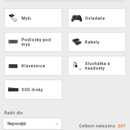
DOPRAVA
Myši
Ovladače
XZONE KLUB
TCG & BOARDGAME HUB
Podložky pod
Kabely
myš
VÝKUP HER (BAZAR)
Sluchátka a
Klávesnice
headsety
SSD disky
Řadit dle:
Celkem nalezeno:
207