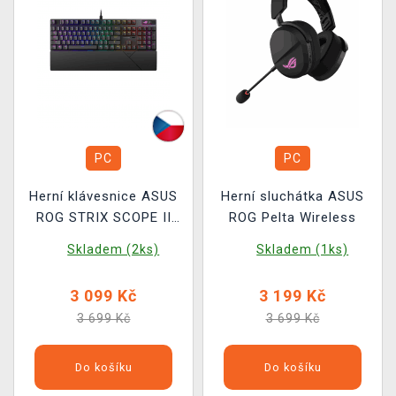
PC
PC
Herní klávesnice ASUS
Herní sluchátka ASUS
ROG STRIX SCOPE II
ROG Pelta Wireless
(ROG NX Snow V2) -
Skladem (2ks)
Skladem (1ks)
CZ/SK
3 099 Kč
3 199 Kč
3 699 Kč
3 699 Kč
Do košíku
Do košíku