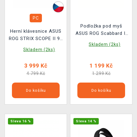
PC
Podložka pod myš
Herní klávesnice ASUS
ASUS ROG Scabbard II
ROG STRIX SCOPE II 96
XXL - Arctic Gray
Skladem (2ks)
Wireless (ROG NX
Skladem (2ks)
Snow) - CZ/SK
3 999 Kč
1 199 Kč
4 799 Kč
1 299 Kč
Do košíku
Do košíku
Sleva 16 %
Sleva 14 %