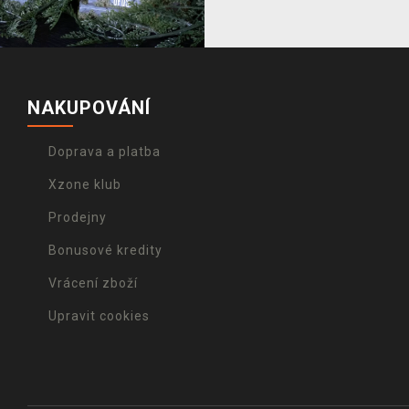
NAKUPOVÁNÍ
Doprava a platba
Xzone klub
Prodejny
Bonusové kredity
Vrácení zboží
Upravit cookies