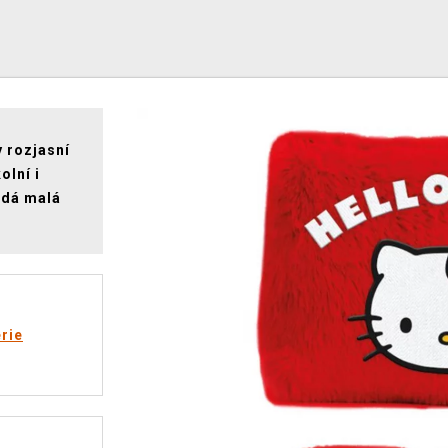
y rozjasní
olní i
ždá malá
rie