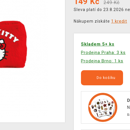
149
Kč
249 Kč
Sleva platí do 23.8.2026 n
Nákupem získáte
1 kredit
Skladem 5+ ks
Prodejna Praha: 3 ks
Prodejna Brno: 1 ks
Do košíku
D
N
s