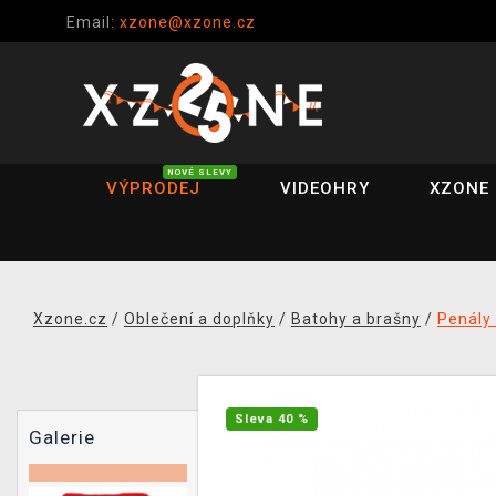
Email:
xzone@xzone.cz
NOVÉ SLEVY
VÝPRODEJ
VIDEOHRY
XZONE 
Xzone.cz
/
Oblečení a doplňky
/
Batohy a brašny
/
Penály
Sleva 40 %
Galerie