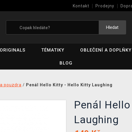
Kontakt
Prodejny
Dopr
Výkup her (bazar)
Hledat
ORIGINALS
TÉMATIKY
OBLEČENÍ A DOPLŇKY
BLOG
 a pouzdra
/
Penál Hello Kitty - Hello Kitty Laughing
Penál Hello 
Laughing