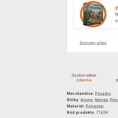
V
N
o
Seznam přání
Osobní odběr
zdarma
Merchandise
:
Pouzdro
Štítky
:
Anime
,
Manga
,
Pen
Materiál
:
Polyester
Kód produktu
: 71624