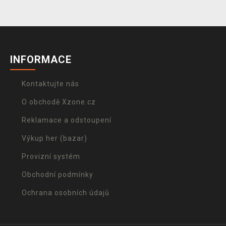
INFORMACE
Kontaktujte nás
O obchodě Xzone.cz
Reklamace a odstoupení
Výkup her (bazar)
Provizní systém
Obchodní podmínky
Ochrana osobních údajů