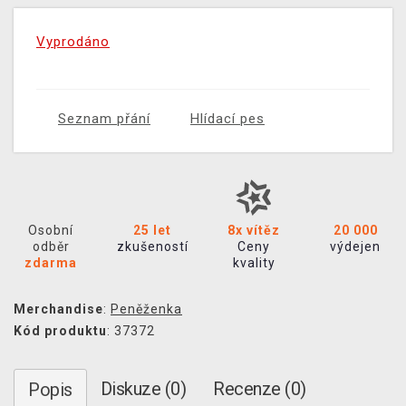
Vyprodáno
Seznam přání
Hlídací pes
Osobní
25 let
8x vítěz
20 000
odběr
zkušeností
Ceny
výdejen
zdarma
kvality
Merchandise
:
Peněženka
Kód produktu
: 37372
Diskuze (0)
Recenze (0)
Popis