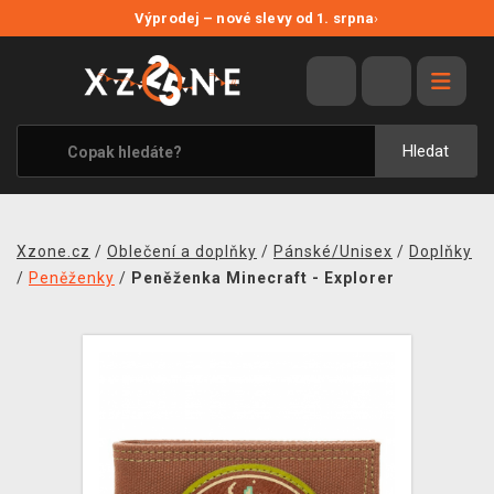
NOVÉ SLEVY
Výprodej – nové slevy od 1. srpna
›
VÝPRODEJ
VIDEOHRY
XZONE ORIGINALS
Hledat
TÉMATIKY
OBLEČENÍ A DOPLŇKY
Xzone.cz
/
Oblečení a doplňky
/
Pánské/Unisex
/
Doplňky
MERCHANDISE
/
Peněženky
/
Peněženka Minecraft - Explorer
SPOLEČENSKÉ HRY
BLOG
KONTAKT
PRODEJNY