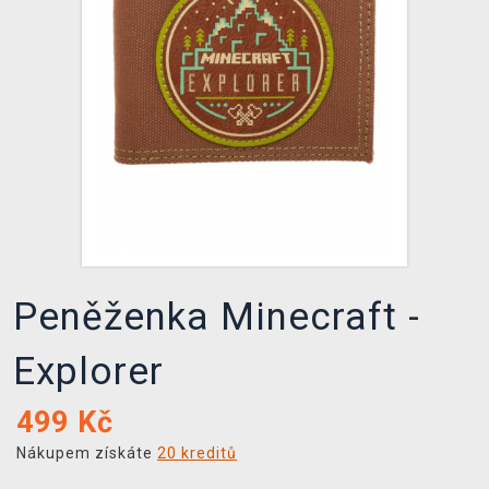
DOPRAVA
XZONE KLUB
TCG & BOARDGAME HUB
VÝKUP HER (BAZAR)
Peněženka Minecraft -
Explorer
499
Kč
Nákupem získáte
20 kreditů