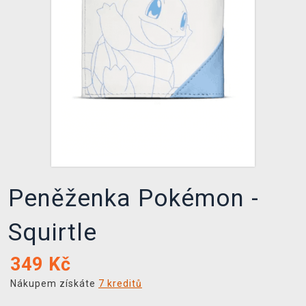
DOPRAVA
XZONE KLUB
TCG & BOARDGAME HUB
VÝKUP HER (BAZAR)
Peněženka Pokémon -
Squirtle
349
Kč
Nákupem získáte
7 kreditů