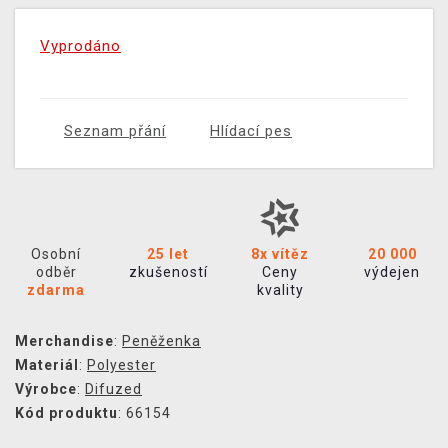
Vyprodáno
Seznam přání
Hlídací pes
Osobní
25 let
8x vítěz
20 000
odběr
zkušeností
Ceny
výdejen
zdarma
kvality
Merchandise
:
Peněženka
Materiál
:
Polyester
Výrobce
:
Difuzed
Kód produktu
: 66154