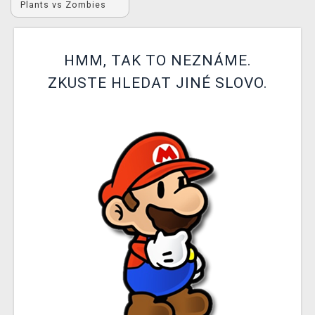
Plants vs Zombies
DOPRAVA
XZONE KLUB
HMM, TAK TO NEZNÁME.
TCG & BOARDGAME HUB
ZKUSTE HLEDAT JINÉ SLOVO.
VÝKUP HER (BAZAR)