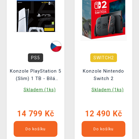
PS5
SWITCH2
Konzole PlayStation 5
Konzole Nintendo
(Slim) 1 TB - Bílá
Switch 2
(Digital Edition) + 2x
Skladem (1ks)
Skladem (1ks)
DualSense bílý
(poškozený obal)
14 799 Kč
12 490 Kč
Do košíku
Do košíku