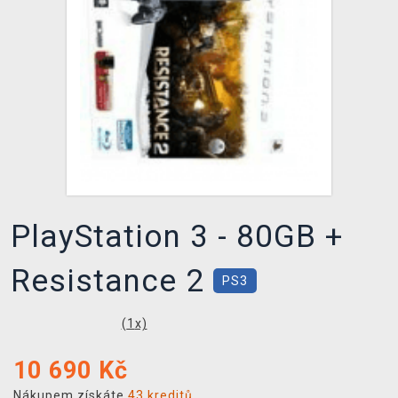
DOPRAVA
XZONE KLUB
TCG & BOARDGAME HUB
VÝKUP HER (BAZAR)
PlayStation 3 - 80GB +
Resistance 2
PS3
(
1
x)
10 690
Kč
Nákupem získáte
43 kreditů