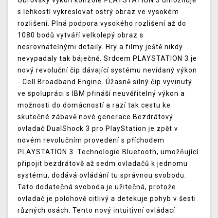
Obrovský výkon konzole PLAYSTATION 3 umožňuje
s lehkostí vykreslovat ostrý obraz ve vysokém
rozlišení. Plná podpora vysokého rozlišení až do
1080 bodů vytváří velkolepý obraz s
nesrovnatelnými detaily. Hry a filmy ještě nikdy
nevypadaly tak báječně. Srdcem PLAYSTATION 3 je
nový revoluční čip dávající systému nevídaný výkon
- Cell Broadband Engine. Úžasně silný čip vyvinutý
ve spolupráci s IBM přináší neuvěřitelný výkon a
možnosti do domácností a razí tak cestu ke
skutečné zábavě nové generace.Bezdrátový
ovladač DualShock 3 pro PlayStation je zpět v
novém revolučním provedení s příchodem
PLAYSTATION 3. Technologie Bluetooth, umožňující
připojit bezdrátově až sedm ovladačů k jednomu
systému, dodává ovládání tu správnou svobodu.
Tato dodatečná svoboda je užitečná, protože
ovladač je polohově citlivý a detekuje pohyb v šesti
různých osách. Tento nový intuitivní ovládací