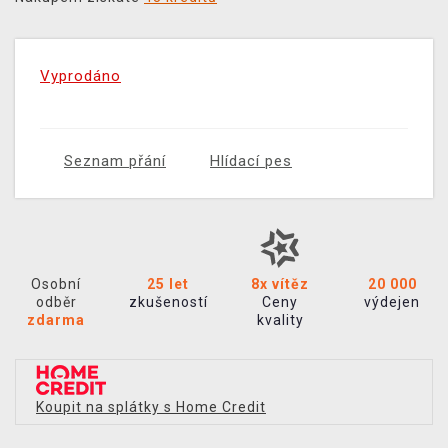
Vyprodáno
Seznam přání
Hlídací pes
Osobní
25 let
8x vítěz
20 000
odběr
zkušeností
Ceny
výdejen
zdarma
kvality
Koupit na splátky s Home Credit