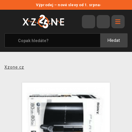
NOVÉ SLEVY
Výprodej – nové slevy od 1. srpna
›
VÝPRODEJ
VIDEOHRY
XZONE ORIGINALS
Hledat
TÉMATIKY
OBLEČENÍ A DOPLŇKY
Xzone.cz
MERCHANDISE
SPOLEČENSKÉ HRY
BLOG
KONTAKT
PRODEJNY