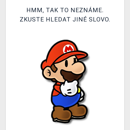
DOPRAVA
HMM, TAK TO NEZNÁME.
ZKUSTE HLEDAT JINÉ SLOVO.
XZONE KLUB
TCG & BOARDGAME HUB
VÝKUP HER (BAZAR)