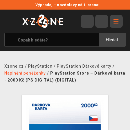
NOVÉ SLEVY
Výprodej – nové slevy od 1. srpna
›
VÝPRODEJ
VIDEOHRY
XZONE ORIGINALS
Hledat
TÉMATIKY
OBLEČENÍ A DOPLŇKY
Xzone.cz
/
PlayStation
/
PlayStation Dárkové karty
/
MERCHANDISE
Naplnění peněženky
/
PlayStation Store – Dárková karta
- 2000 Kč (PS DIGITAL) (DIGITAL)
SPOLEČENSKÉ HRY
BLOG
KONTAKT
PRODEJNY