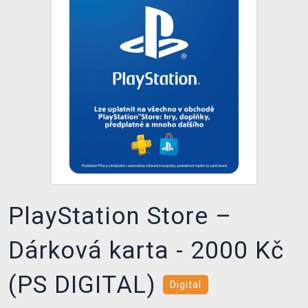
DOPRAVA
XZONE KLUB
TCG & BOARDGAME HUB
VÝKUP HER (BAZAR)
PlayStation Store –
Dárková karta - 2000 Kč
(PS DIGITAL)
Digital