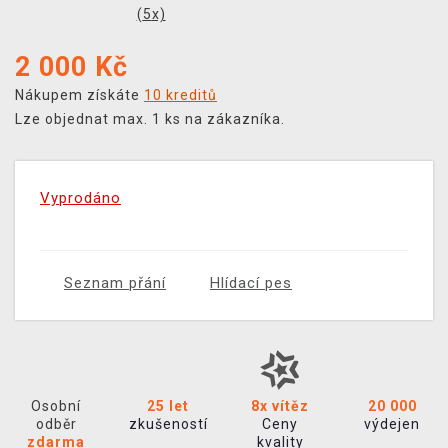
(
5
x)
2 000
Kč
Nákupem získáte
10 kreditů
Lze objednat max. 1 ks na zákazníka.
Vyprodáno
Seznam přání
Hlídací pes
Osobní
25 let
8x vítěz
20 000
odběr
zkušeností
Ceny
výdejen
zdarma
kvality