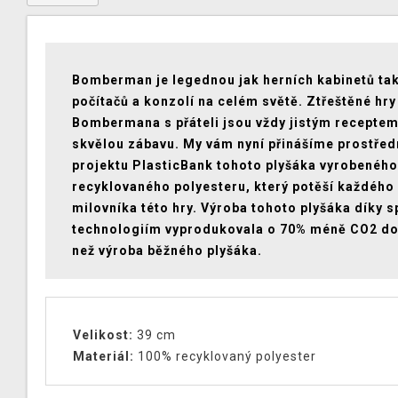
Bomberman je legednou jak herních kabinetů tak
počítačů a konzolí na celém světě. Ztřeštěné hry
Bombermana s přáteli jsou vždy jistým receptem
skvělou zábavu. My vám nyní přinášíme prostřed
projektu PlasticBank tohoto plyšáka vyrobenéh
recyklovaného polyesteru, který potěší každého
milovníka této hry. Výroba tohoto plyšáka díky 
technologiím vyprodukovala o 70% méně CO2 do
než výroba běžného plyšáka.
Velikost:
39 cm
Materiál:
100% recyklovaný polyester