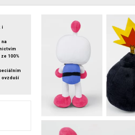
 i
 na
nictvím
o ze 100%
speciálním
 ovzduší