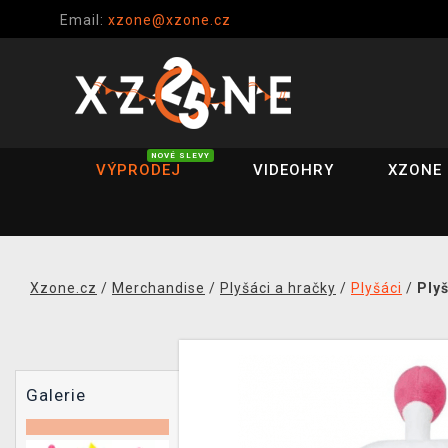
Email:
xzone@xzone.cz
NOVÉ SLEVY
VÝPRODEJ
VIDEOHRY
XZONE 
Xzone.cz
/
Merchandise
/
Plyšáci a hračky
/
Plyšáci
/
Ply
Galerie