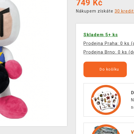
749
Kč
Nákupem získáte
30 kredi
Skladem 5+ ks
Prodejna Praha: 0 ks 
Prodejna Brno: 0 ks (
Do košíku
D
N
s
V