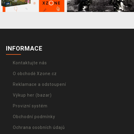
INFORMACE
Kontaktujte nás
O obchodě Xzone.cz
Reklamace a odstoupení
Výkup her (bazar)
Provizní systém
Obchodní podmínky
Ochrana osobních údajů