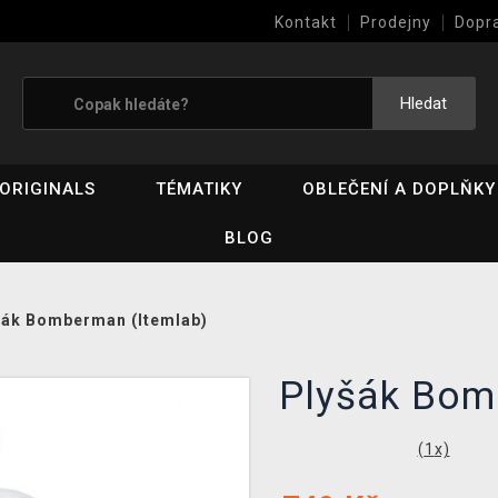
Kontakt
Prodejny
Dopr
Výkup her (bazar)
Hledat
ORIGINALS
TÉMATIKY
OBLEČENÍ A DOPLŇKY
BLOG
šák Bomberman (Itemlab)
Plyšák Bom
(
1
x)