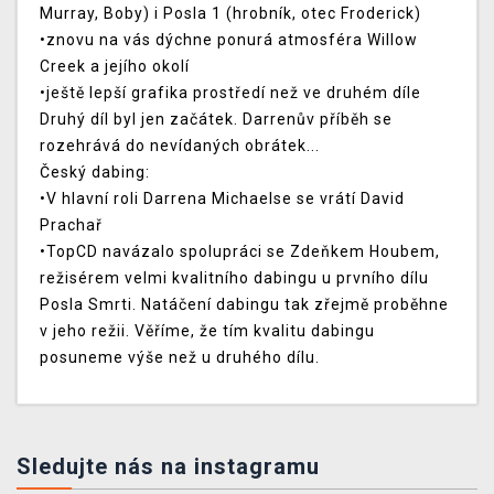
Murray, Boby) i Posla 1 (hrobník, otec Froderick)
•znovu na vás dýchne ponurá atmosféra Willow
Creek a jejího okolí
•ještě lepší grafika prostředí než ve druhém díle
Druhý díl byl jen začátek. Darrenův příběh se
rozehrává do nevídaných obrátek...
Český dabing:
•V hlavní roli Darrena Michaelse se vrátí David
Prachař
•TopCD navázalo spolupráci se Zdeňkem Houbem,
režisérem velmi kvalitního dabingu u prvního dílu
Posla Smrti. Natáčení dabingu tak zřejmě proběhne
v jeho režii. Věříme, že tím kvalitu dabingu
posuneme výše než u druhého dílu.
Sledujte nás na instagramu