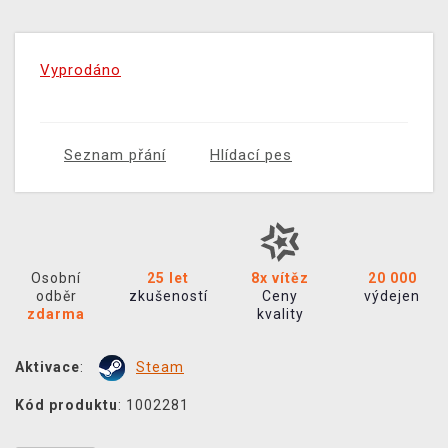
Vyprodáno
Seznam přání
Hlídací pes
Osobní
25 let
8x vítěz
20 000
odběr
zkušeností
Ceny
výdejen
zdarma
kvality
Aktivace
:
Steam
Kód produktu
: 1002281