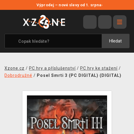
NOVÉ SLEVY
Výprodej – nové slevy od 1. srpna
›
VÝPRODEJ
VIDEOHRY
XZONE ORIGINALS
Hledat
TÉMATIKY
OBLEČENÍ A DOPLŇKY
Xzone.cz
/
PC hry a příslušenství
/
PC hry ke stažení
/
MERCHANDISE
Dobrodružné
/
Posel Smrti 3 (PC DIGITAL) (DIGITAL)
SPOLEČENSKÉ HRY
BLOG
KONTAKT
PRODEJNY