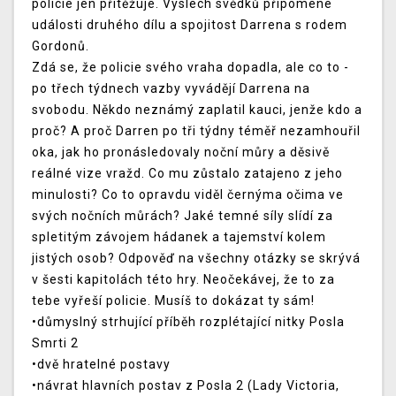
policie jen přitěžuje. Výslech svědků připomene
události druhého dílu a spojitost Darrena s rodem
Gordonů.
Zdá se, že policie svého vraha dopadla, ale co to -
po třech týdnech vazby vyvádějí Darrena na
svobodu. Někdo neznámý zaplatil kauci, jenže kdo a
proč? A proč Darren po tři týdny téměř nezamhouřil
oka, jak ho pronásledovaly noční můry a děsivě
reálné vize vražd. Co mu zůstalo zatajeno z jeho
minulosti? Co to opravdu viděl černýma očima ve
svých nočních můrách? Jaké temné síly slídí za
spletitým závojem hádanek a tajemství kolem
jistých osob? Odpověď na všechny otázky se skrývá
v šesti kapitolách této hry. Neočekávej, že to za
tebe vyřeší policie. Musíš to dokázat ty sám!
•důmyslný strhující příběh rozplétající nitky Posla
Smrti 2
•dvě hratelné postavy
•návrat hlavních postav z Posla 2 (Lady Victoria,