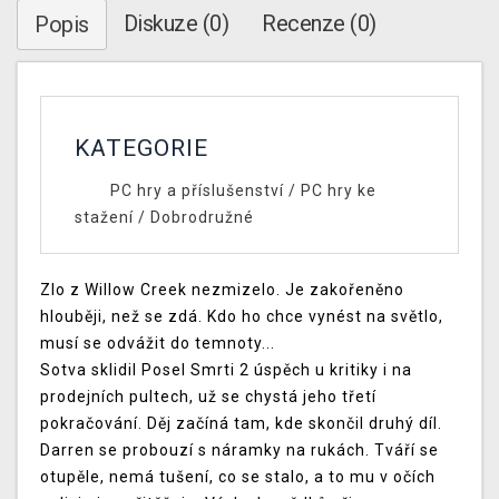
Diskuze (0)
Recenze (0)
Popis
KATEGORIE
PC hry a příslušenství
/
PC hry ke
stažení
/
Dobrodružné
Zlo z Willow Creek nezmizelo. Je zakořeněno
hlouběji, než se zdá. Kdo ho chce vynést na světlo,
musí se odvážit do temnoty...
Sotva sklidil Posel Smrti 2 úspěch u kritiky i na
prodejních pultech, už se chystá jeho třetí
pokračování. Děj začíná tam, kde skončil druhý díl.
Darren se probouzí s náramky na rukách. Tváří se
otupěle, nemá tušení, co se stalo, a to mu v očích