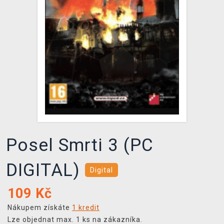
DOPRAVA
XZONE KLUB
TCG & BOARDGAME HUB
VÝKUP HER (BAZAR)
Posel Smrti 3 (PC
DIGITAL)
Digital
109
Kč
Nákupem získáte
1 kredit
Lze objednat max. 1 ks na zákazníka.