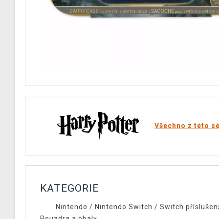
Všechno z této sé
KATEGORIE
Nintendo
/
Nintendo Switch
/
Switch příslušen
Pouzdra a obaly