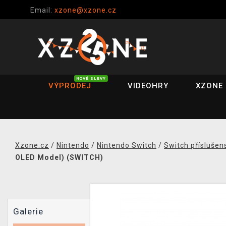
Email:
xzone@xzone.cz
NOVÉ SLEVY
VÝPRODEJ
VIDEOHRY
XZONE 
Xzone.cz
/
Nintendo
/
Nintendo Switch
/
Switch příslušen
OLED Model) (SWITCH)
Galerie