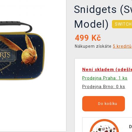
Snidgets (S
Model)
SWITCH
499
Kč
Nákupem získáte
5 kreditů
Není skladem (odešl
Prodejna Praha: 1 ks
Prodejna Brno: 0 ks
Do košíku
D