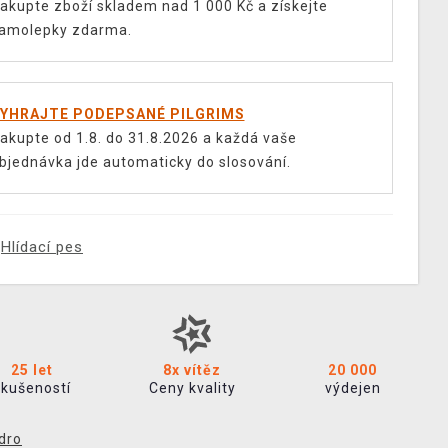
akupte zboží skladem nad 1 000 Kč a získejte
amolepky zdarma.
YHRAJTE PODEPSANÉ PILGRIMS
akupte od 1.8. do 31.8.2026 a každá vaše
bjednávka jde automaticky do slosování.
Hlídací pes
25 let
8x vítěz
20 000
zkušeností
Ceny kvality
výdejen
dro