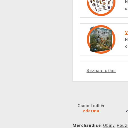
N
s
V
N
o
Seznam přání
Osobní odběr
zdarma
Merchandise
:
Obaly
,
Pouz