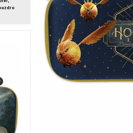
ptér,
Pouzdro