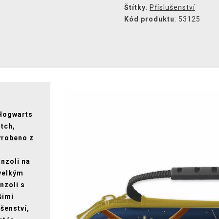
Štítky
:
Příslušenství
Kód produktu
: 53125
 Hogwarts
tch,
yrobeno z
onzoli na
 velkým
nzoli s
šimi
ušenství,