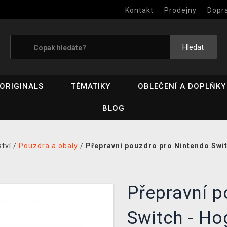
Kontakt
Prodejny
Dopr
Výkup her (bazar)
Hledat
ORIGINALS
TÉMATIKY
OBLEČENÍ A DOPLŇKY
BLOG
ství
/
Pouzdra a obaly
/
Přepravní pouzdro pro Nintendo Swit
Přepravní p
Switch - H