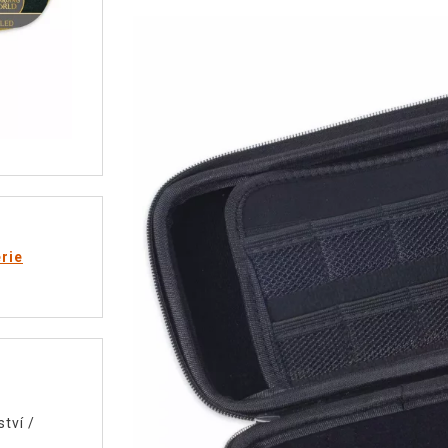
rie
ství
/