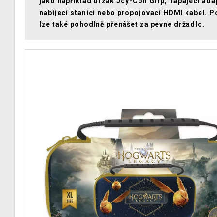
jako například držák Joy-Con Grip, napájecí ada
nabíjecí stanici nebo propojovací HDMI kabel. 
lze také pohodlně přenášet za pevné držadlo.