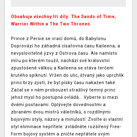
Obsahuje všechny tři díly: The Sands of Time,
Warrior Within a The Two Thrones.
Prince z Persie se vrací domů, do Babylonu.
Doprovází ho záhadná císařovna času Kaileena, a
nevyslovitelné jizvy z Ostrova času. Ale namísto
míru po kterém toužil, nachází své království
zpustošené válkou a Kaileena se stáva terčem
krutého spiknutí. Vržen do ulic, štvaný jako uprchlík
princ brzy zjistí, že byl písky času nakažen také.
Začal se v něm probouzet strašlivý temný princ
jehož mysl ho postupně ovládá... Vyberte si mezi
dvěmi postavami: Oplývejte dovednostmi a
zbraněmi dvou mistrů válečníků, s rozdílnými
bojovými styly, názory a minulostí. Zvolte si vlastní
styl eliminace nepřítele: zvládněte rozšířený Free-
Form bojový systém a zničte nepřátele svým