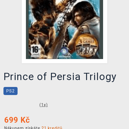
DOPRAVA
XZONE KLUB
TCG & BOARDGAME HUB
VÝKUP HER (BAZAR)
Prince of Persia Trilogy
PS2
(
1
x)
699
Kč
Nákupem získáte
21 kreditů