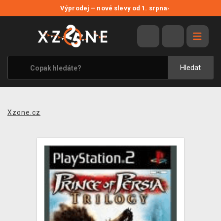
NOVÉ SLEVY
Výprodej – nové slevy od 1. srpna
›
VÝPRODEJ
VIDEOHRY
XZONE ORIGINALS
Hledat
TÉMATIKY
OBLEČENÍ A DOPLŇKY
Xzone.cz
MERCHANDISE
SPOLEČENSKÉ HRY
BLOG
KONTAKT
PRODEJNY