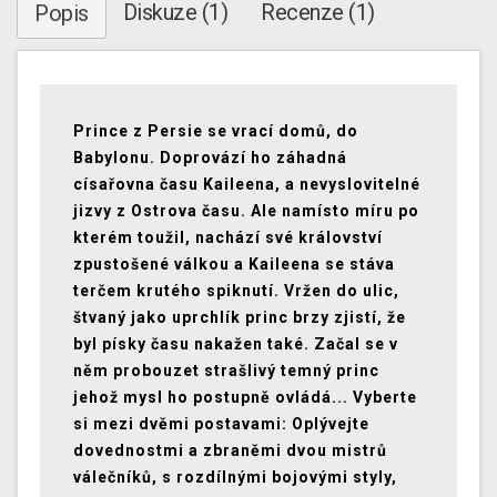
Diskuze (1)
Recenze (1)
Popis
Prince z Persie se vrací domů, do
Babylonu. Doprovází ho záhadná
císařovna času Kaileena, a nevyslovitelné
jizvy z Ostrova času. Ale namísto míru po
kterém toužil, nachází své království
zpustošené válkou a Kaileena se stáva
terčem krutého spiknutí. Vržen do ulic,
štvaný jako uprchlík princ brzy zjistí, že
byl písky času nakažen také. Začal se v
něm probouzet strašlivý temný princ
jehož mysl ho postupně ovládá... Vyberte
si mezi dvěmi postavami: Oplývejte
dovednostmi a zbraněmi dvou mistrů
válečníků, s rozdílnými bojovými styly,