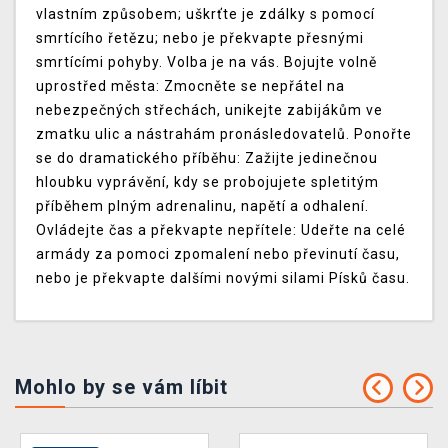
vlastním způsobem; uškrťte je zdálky s pomocí
smrtícího řetězu; nebo je překvapte přesnými
smrtícími pohyby. Volba je na vás. Bojujte volně
uprostřed města: Zmocněte se nepřátel na
nebezpečných střechách, unikejte zabijákům ve
zmatku ulic a nástrahám pronásledovatelů. Ponořte
se do dramatického příběhu: Zažijte jedinečnou
hloubku vyprávění, kdy se probojujete spletitým
příběhem plným adrenalinu, napětí a odhalení.
Ovládejte čas a překvapte nepřítele: Udeřte na celé
armády za pomoci zpomalení nebo převinutí času,
nebo je překvapte dalšími novými silami Písků času.
Mohlo by se vám líbit