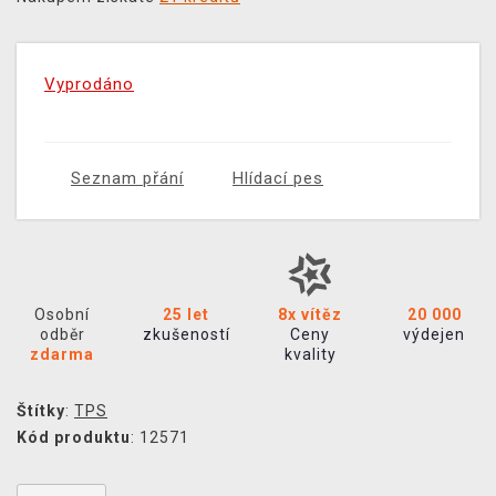
Vyprodáno
Seznam přání
Hlídací pes
Osobní
25 let
8x vítěz
20 000
odběr
zkušeností
Ceny
výdejen
zdarma
kvality
Štítky
:
TPS
Kód produktu
: 12571