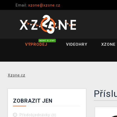
Email:
xzone@xzone.cz
NOVÉ SLEVY
VÝPRODEJ
VIDEOHRY
XZONE 
Xzone.cz
Přísl
ZOBRAZIT JEN
Předobjednávky
(0)