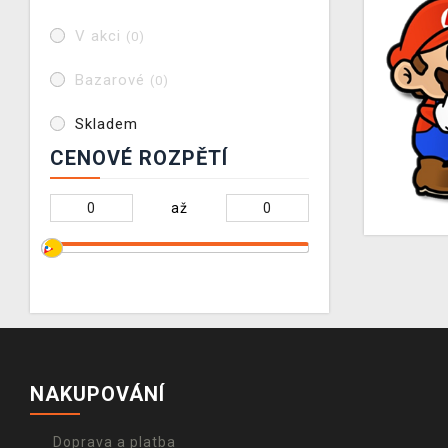
V akci
(0)
Bazarové
(0)
Skladem
CENOVÉ ROZPĚTÍ
až
NAKUPOVÁNÍ
Doprava a platba