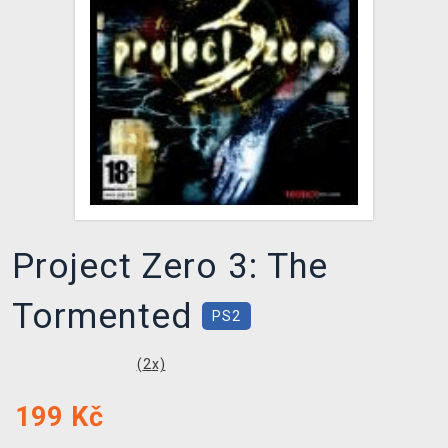
DOPRAVA
XZONE KLUB
TCG & BOARDGAME HUB
VÝKUP HER (BAZAR)
Project Zero 3: The
Tormented
PS2
(
2
x)
199
Kč