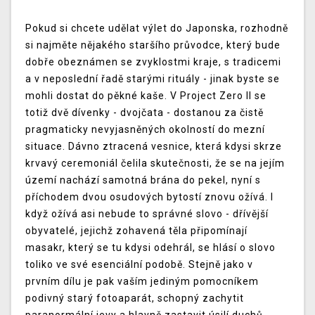
Pokud si chcete udělat výlet do Japonska, rozhodně
si najměte nějakého staršího průvodce, který bude
dobře obeznámen se zvyklostmi kraje, s tradicemi
a v neposlední řadě starými rituály - jinak byste se
mohli dostat do pěkné kaše. V Project Zero II se
totiž dvě dívenky - dvojčata - dostanou za čistě
pragmaticky nevyjasněných okolností do mezní
situace. Dávno ztracená vesnice, která kdysi skrze
krvavý ceremoniál čelila skutečnosti, že se na jejím
území nachází samotná brána do pekel, nyní s
příchodem dvou osudových bytostí znovu ožívá. I
když ožívá asi nebude to správné slovo - dřívější
obyvatelé, jejichž zohavená těla připomínají
masakr, který se tu kdysi odehrál, se hlásí o slovo
toliko ve své esenciální podobě. Stejně jako v
prvním dílu je pak vaším jediným pomocníkem
podivný starý fotoaparát, schopný zachytit