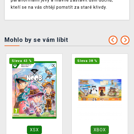
paranormální jevy a hlavně zastavit úsilí duchů,
kteří se na vás chtějí pomstít za staré křivdy.
Mohlo by se vám líbit
Sleva 43 %
Sleva 38 %
XSX
XBOX