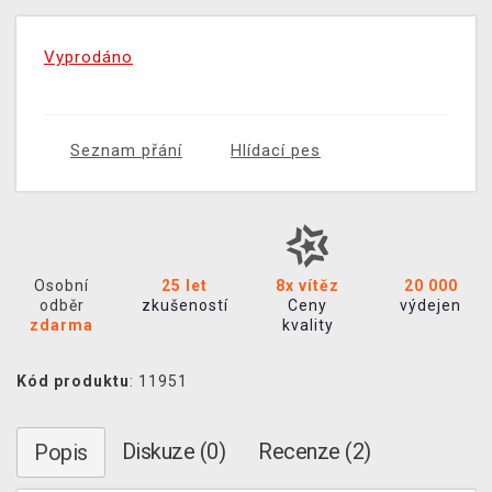
Vyprodáno
Seznam přání
Hlídací pes
Osobní
25 let
8x vítěz
20 000
odběr
zkušeností
Ceny
výdejen
zdarma
kvality
Kód produktu
: 11951
Diskuze (0)
Recenze (2)
Popis