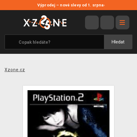
NOVÉ SLEVY
Výprodej – nové slevy od 1. srpna
›
VÝPRODEJ
VIDEOHRY
XZONE ORIGINALS
Hledat
TÉMATIKY
OBLEČENÍ A DOPLŇKY
Xzone.cz
MERCHANDISE
SPOLEČENSKÉ HRY
BLOG
KONTAKT
PRODEJNY