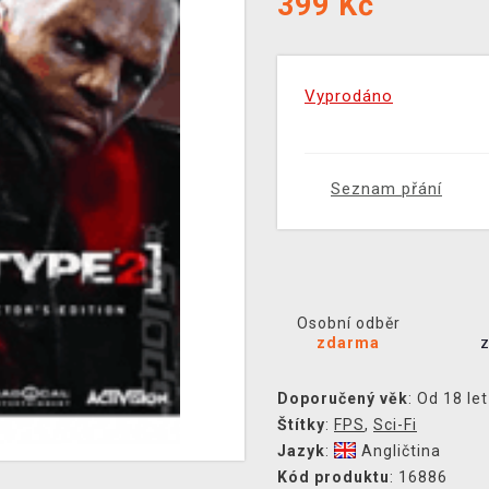
399
Kč
Vyprodáno
Seznam přání
Osobní odběr
zdarma
Doporučený věk
: Od 18 let
Štítky
:
FPS
,
Sci-Fi
Jazyk
:
Angličtina
Kód produktu
: 16886