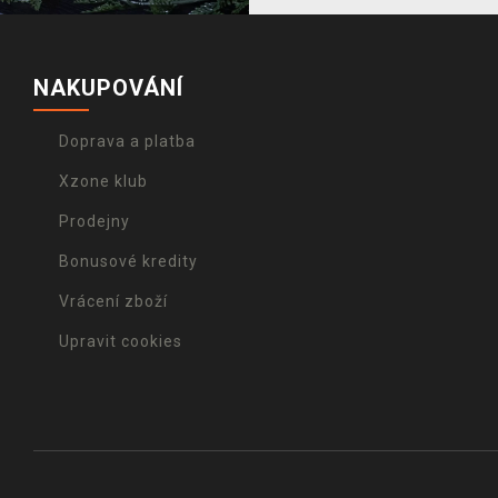
NAKUPOVÁNÍ
Doprava a platba
Xzone klub
Prodejny
Bonusové kredity
Vrácení zboží
Upravit cookies