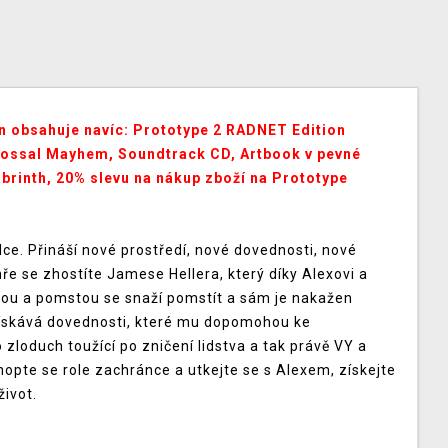
n obsahuje navíc: Prototype 2 RADNET Edition
lossal Mayhem, Soundtrack CD, Artbook v pevné
abrinth, 20% slevu na nákup zboží na Prototype
ce. Přináší nové prostředí, nové dovednosti, nové
hře se zhostíte Jamese Hellera, který díky Alexovi a
obou a pomstou se snaží pomstít a sám je nakažen
získává dovednosti, které mu dopomohou ke
 zloduch toužící po zničení lidstva a tak právě VY a
hopte se role zachránce a utkejte se s Alexem, získejte
život.