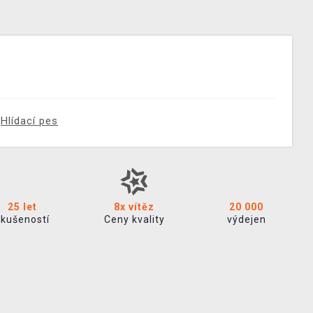
Hlídací pes
25 let
8x vítěz
20 000
zkušeností
Ceny kvality
výdejen