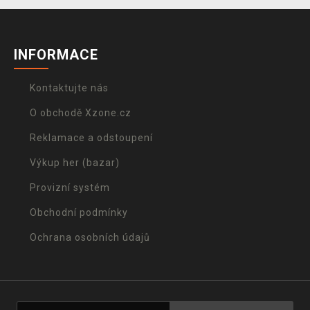
INFORMACE
Kontaktujte nás
O obchodě Xzone.cz
Reklamace a odstoupení
Výkup her (bazar)
Provizní systém
Obchodní podmínky
Ochrana osobních údajů