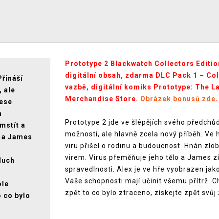
Prototype 2 Blackwatch Collectors Editio
digitální obsah, zdarma DLC Pack 1 – Co
Přináší
vazbě, digitální komiks Prototype: The L
 ale
Merchandise Store.
Obrázek bonusů zde
.
mese
a
Prototype 2 jde ve šlépějích svého předchůd
mstít a
možnosti, ale hlavně zcela nový příběh. Ve 
o a James
viru přišel o rodinu a budoucnost. Hnán zl
virem. Virus přeměňuje jeho tělo a James 
duch
spravedlnosti. Alex je ve hře vyobrazen jako
Vaše schopnosti mají učinit všemu přítrž. C
ole
zpět to co bylo ztraceno, získejte zpět svůj 
o co bylo