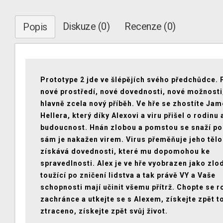
Diskuze (0)
Recenze (0)
Popis
Prototype 2 jde ve šlépějích svého předchůdce. 
nové prostředí, nové dovednosti, nové možnosti,
hlavně zcela nový příběh. Ve hře se zhostíte Ja
Hellera, který díky Alexovi a viru přišel o rodinu 
budoucnost. Hnán zlobou a pomstou se snaží po
sám je nakažen virem. Virus přeměňuje jeho těl
získává dovednosti, které mu dopomohou ke
spravedlnosti. Alex je ve hře vyobrazen jako zlo
toužící po zničení lidstva a tak právě VY a Vaše
schopnosti mají učinit všemu přítrž. Chopte se r
zachránce a utkejte se s Alexem, získejte zpět t
ztraceno, získejte zpět svůj život.