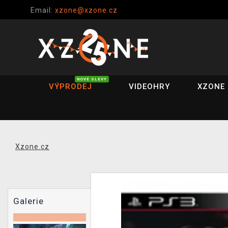
Email:
xzone@xzone.cz
NOVÉ SLEVY
VÝPRODEJ
VIDEOHRY
XZONE 
Xzone.cz
Galerie