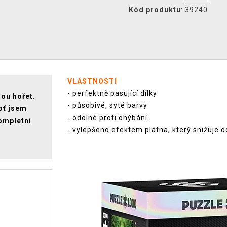
Kód produktu
: 39240
VLASTNOSTI
- perfektně pasující dílky
ou hořet.
- působivé, syté barvy
oť jsem
- odolné proti ohýbání
ompletní
- vylepšeno efektem plátna, který snižuje o