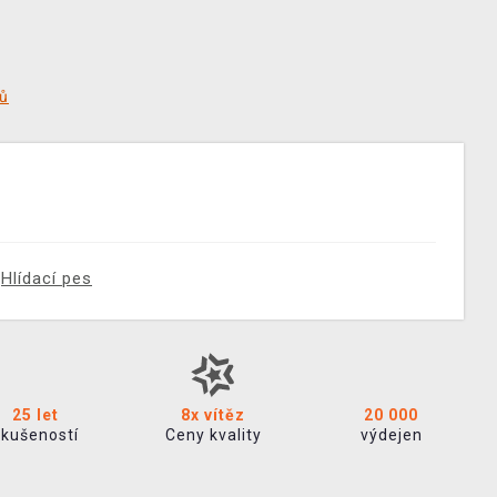
tů
Hlídací pes
25 let
8x vítěz
20 000
zkušeností
Ceny kvality
výdejen