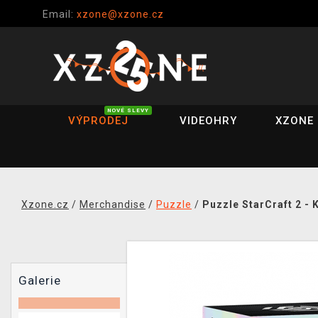
Email:
xzone@xzone.cz
NOVÉ SLEVY
VÝPRODEJ
VIDEOHRY
XZONE 
Xzone.cz
/
Merchandise
/
Puzzle
/
Puzzle StarCraft 2 - 
Galerie