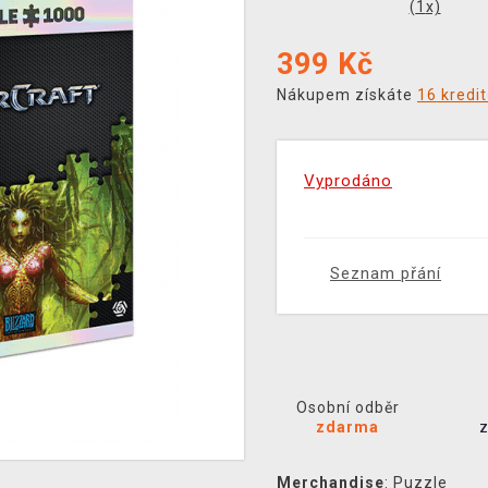
(
1
x)
399
Kč
Nákupem získáte
16 kredi
Vyprodáno
Seznam přání
Osobní odběr
zdarma
Merchandise
:
Puzzle