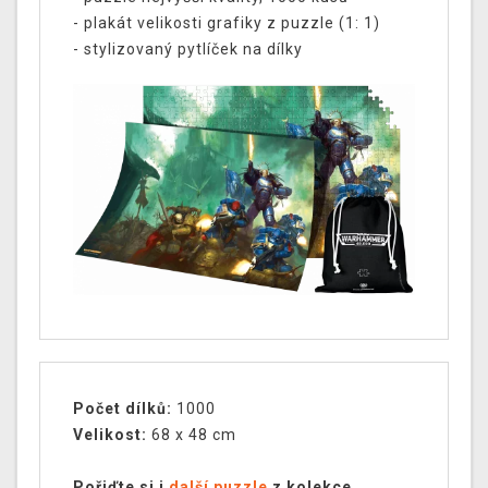
- plakát velikosti grafiky z puzzle (1: 1)
- stylizovaný pytlíček na dílky
Počet dílků:
1000
Velikost:
68 x 48 cm
Pořiďte si i
další puzzle
z kolekce