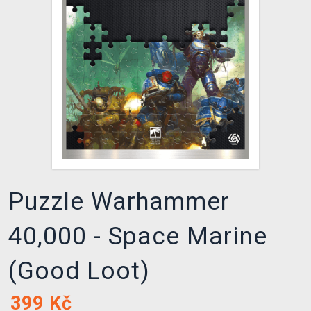
DOPRAVA
XZONE KLUB
TCG & BOARDGAME HUB
VÝKUP HER (BAZAR)
Puzzle Warhammer
40,000 - Space Marine
(Good Loot)
399
Kč