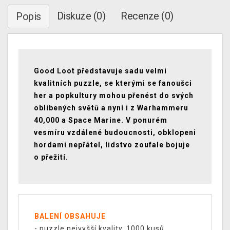
Diskuze (0)
Recenze (0)
Popis
Good Loot představuje sadu velmi
kvalitních puzzle, se kterými se fanoušci
her a popkultury mohou přenést do svých
oblíbených světů a nyní i z Warhammeru
40,000 a Space Marine. V ponurém
vesmíru vzdálené budoucnosti, obklopeni
hordami nepřátel, lidstvo zoufale bojuje
o přežití.
BALENÍ OBSAHUJE
- puzzle nejvyšší kvality, 1000 kusů