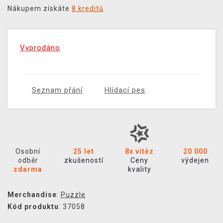
Nákupem získáte
8 kreditů
Vyprodáno
Seznam přání
Hlídací pes
Osobní
25 let
8x vítěz
20 000
odběr
zkušeností
Ceny
výdejen
zdarma
kvality
Merchandise
:
Puzzle
Kód produktu
: 37058