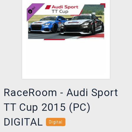
DOPRAVA
XZONE KLUB
TCG & BOARDGAME HUB
VÝKUP HER (BAZAR)
RaceRoom - Audi Sport
TT Cup 2015 (PC)
DIGITAL
Digital