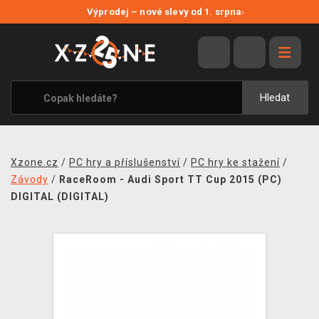
NOVÉ SLEVY
Výprodej – nové slevy od 1. srpna
›
VÝPRODEJ
VIDEOHRY
XZONE ORIGINALS
Hledat
TÉMATIKY
OBLEČENÍ A DOPLŇKY
Xzone.cz
/
PC hry a příslušenství
/
PC hry ke stažení
/
MERCHANDISE
Závody
/
RaceRoom - Audi Sport TT Cup 2015 (PC)
DIGITAL (DIGITAL)
SPOLEČENSKÉ HRY
BLOG
KONTAKT
PRODEJNY