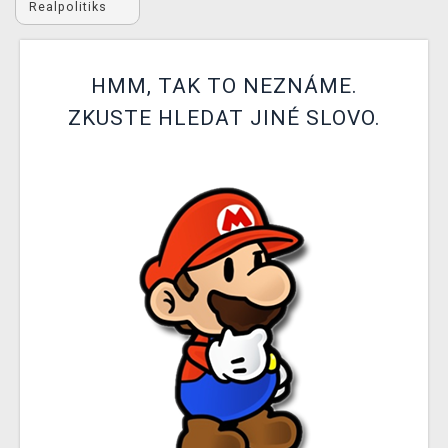
Realpolitiks
DOPRAVA
XZONE KLUB
HMM, TAK TO NEZNÁME.
TCG & BOARDGAME HUB
ZKUSTE HLEDAT JINÉ SLOVO.
VÝKUP HER (BAZAR)