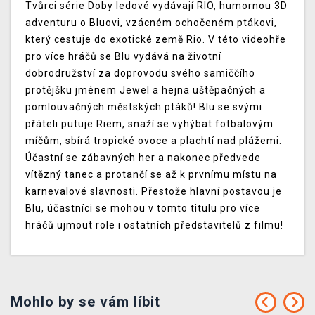
Tvůrci série Doby ledové vydávají RIO, humornou 3D
adventuru o Bluovi, vzácném ochočeném ptákovi,
který cestuje do exotické země Rio. V této videohře
pro více hráčů se Blu vydává na životní
dobrodružství za doprovodu svého samiččího
protějšku jménem Jewel a hejna uštěpačných a
pomlouvačných městských ptáků! Blu se svými
přáteli putuje Riem, snaží se vyhýbat fotbalovým
míčům, sbírá tropické ovoce a plachtí nad plážemi.
Účastní se zábavných her a nakonec předvede
vítězný tanec a protančí se až k prvnímu místu na
karnevalové slavnosti. Přestože hlavní postavou je
Blu, účastníci se mohou v tomto titulu pro více
hráčů ujmout role i ostatních představitelů z filmu!
Mohlo by se vám líbit