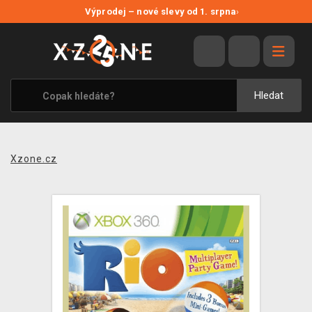
NOVÉ SLEVY
Výprodej – nové slevy od 1. srpna
›
VÝPRODEJ
VIDEOHRY
XZONE ORIGINALS
Hledat
TÉMATIKY
OBLEČENÍ A DOPLŇKY
Xzone.cz
MERCHANDISE
SPOLEČENSKÉ HRY
BLOG
KONTAKT
PRODEJNY