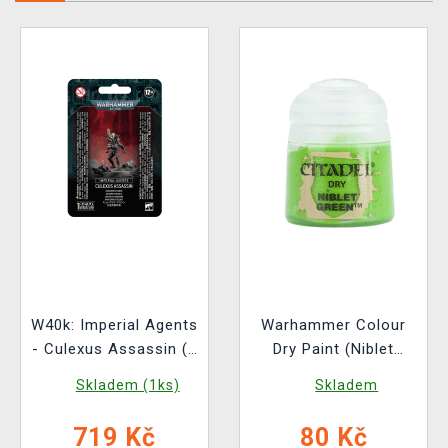
W40k: Imperial Agents
Warhammer Colour
- Culexus Assassin (1
Dry Paint (Niblet
figurka)
Green) - suchá barva,
Skladem (1ks)
Skladem
zelená
719 Kč
80 Kč