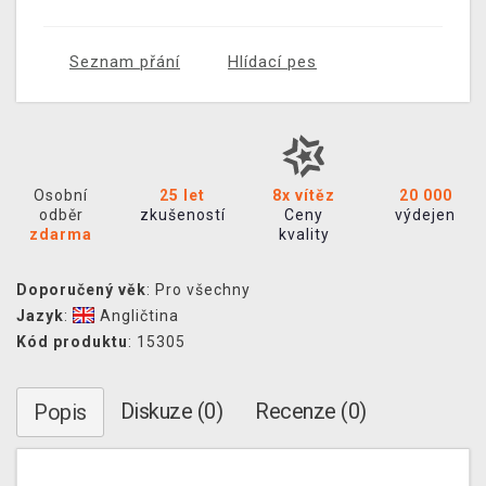
Seznam přání
Hlídací pes
Osobní
25 let
8x vítěz
20 000
odběr
zkušeností
Ceny
výdejen
zdarma
kvality
Doporučený věk
: Pro všechny
Jazyk
:
Angličtina
Kód produktu
: 15305
Diskuze (0)
Recenze (0)
Popis