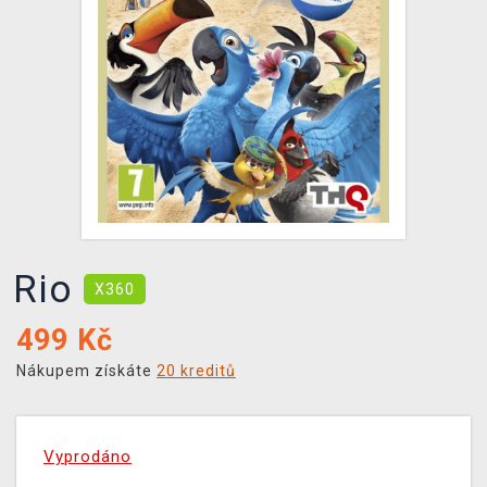
DOPRAVA
XZONE KLUB
TCG & BOARDGAME HUB
VÝKUP HER (BAZAR)
Rio
X360
499
Kč
Nákupem získáte
20 kreditů
Vyprodáno