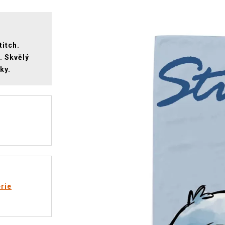
itch.
. Skvělý
ky.
rie