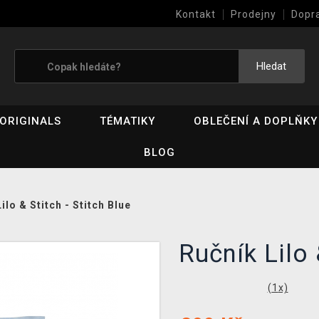
Kontakt
Prodejny
Dopr
Výkup her (bazar)
Hledat
ORIGINALS
TÉMATIKY
OBLEČENÍ A DOPLŇKY
BLOG
ilo & Stitch - Stitch Blue
Ručník Lilo 
(
1
x)