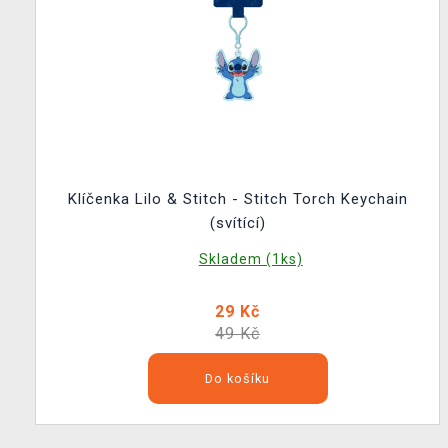
Klíčenka Lilo & Stitch - Stitch Torch Keychain
(svítící)
Skladem (1ks)
29 Kč
49 Kč
Do košíku