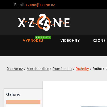
Email:
xzone@xzone.cz
NOVÉ SLEVY
VÝPRODEJ
VIDEOHRY
XZONE 
Xzone.cz
/
Merchandise
/
Domácnost
/
Ručníky
/
Ručník L
Galerie