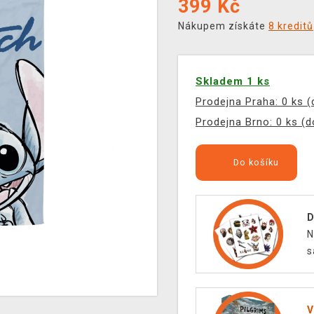
399
Kč
Nákupem získáte
8 kreditů
Skladem 1 ks
Prodejna Praha: 0 ks 
Prodejna Brno: 0 ks (
Do košíku
D
N
s
V