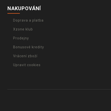
NAKUPOVÁNÍ
Doprava a platba
Xzone klub
Prodejny
Bonusové kredity
Vrácení zboží
Upravit cookies