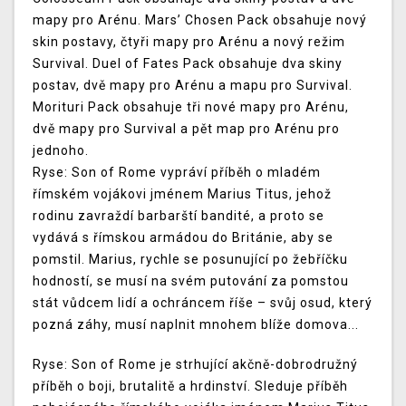
mapy pro Arénu. Mars’ Chosen Pack obsahuje nový
skin postavy, čtyři mapy pro Arénu a nový režim
Survival. Duel of Fates Pack obsahuje dva skiny
postav, dvě mapy pro Arénu a mapu pro Survival.
Morituri Pack obsahuje tři nové mapy pro Arénu,
dvě mapy pro Survival a pět map pro Arénu pro
jednoho.
Ryse: Son of Rome vypráví příběh o mladém
římském vojákovi jménem Marius Titus, jehož
rodinu zavraždí barbarští bandité, a proto se
vydává s římskou armádou do Británie, aby se
pomstil. Marius, rychle se posunující po žebříčku
hodností, se musí na svém putování za pomstou
stát vůdcem lidí a ochráncem říše – svůj osud, který
pozná záhy, musí naplnit mnohem blíže domova...
Ryse: Son of Rome je strhující akčně-dobrodružný
příběh o boji, brutalitě a hrdinství. Sleduje příběh