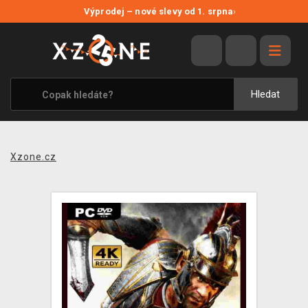
NOVÉ SLEVY
Výprodej – nové slevy od 1. srpna
›
VÝPRODEJ
VIDEOHRY
XZONE ORIGINALS
Hledat
TÉMATIKY
OBLEČENÍ A DOPLŇKY
Xzone.cz
MERCHANDISE
SPOLEČENSKÉ HRY
BLOG
KONTAKT
PRODEJNY