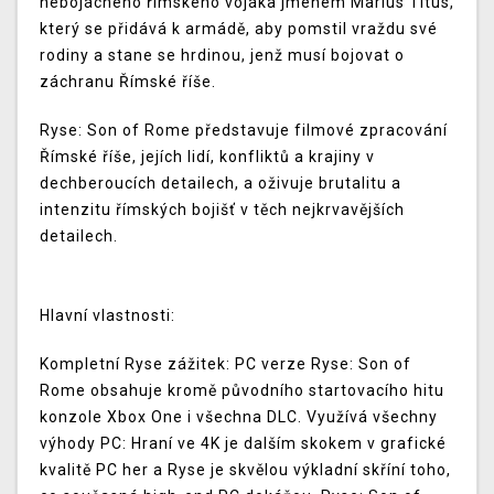
nebojácného římského vojáka jménem Marius Titus,
který se přidává k armádě, aby pomstil vraždu své
rodiny a stane se hrdinou, jenž musí bojovat o
záchranu Římské říše.
Ryse: Son of Rome představuje filmové zpracování
Římské říše, jejích lidí, konfliktů a krajiny v
dechberoucích detailech, a oživuje brutalitu a
intenzitu římských bojišť v těch nejkrvavějších
detailech.
Hlavní vlastnosti:
Kompletní Ryse zážitek: PC verze Ryse: Son of
Rome obsahuje kromě původního startovacího hitu
konzole Xbox One i všechna DLC. Využívá všechny
výhody PC: Hraní ve 4K je dalším skokem v grafické
kvalitě PC her a Ryse je skvělou výkladní skříní toho,