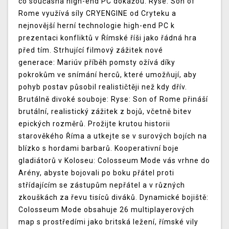
co současná high-end PC dokážou. Ryse: Son of
Rome využívá síly CRYENGINE od Cryteku a
nejnovější herní technologie high-end PC k
prezentaci konfliktů v Římské říši jako řádná hra
před tím. Strhující filmový zážitek nové
generace: Mariúv příběh pomsty ožívá díky
pokrokům ve snímání herců, které umožňují, aby
pohyb postav působil realističtěji než kdy dřív.
Brutálně divoké souboje: Ryse: Son of Rome přináší
brutální, realistický zážitek z bojů, včetně bitev
epických rozměrů. Prožijte krutou historii
starověkého Říma a utkejte se v surových bojích na
blízko s hordami barbarů. Kooperativní boje
gladiátorů v Koloseu: Colosseum Mode vás vrhne do
Arény, abyste bojovali po boku přátel proti
střídajícím se zástupům nepřátel a v různých
zkouškách za řevu tisíců diváků. Dynamické bojiště:
Colosseum Mode obsahuje 26 multiplayerových
map s prostředími jako britská ležení, římské vily