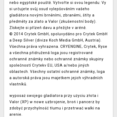
nebo egyptské pouště. Vytvořte si svou legendu: Vy
si určujete svůj osud vylepšováním vašeho
gladiátora novými brněními, zbraněmi, štíty a
předměty za zlato a Valor (zkušenostní body).
Získejte si přízeň davu a přežijte v aréně.
© 2014 Crytek GmbH, spoluvydáno pro Crytek GmbH
a Deep Silver (divize Koch Media GmbH, Austria).
Všechna práva vyhrazena. CRYENGINE, Crytek, Ryse
a všechna přidružená loga jsou registrované
ochranné známky nebo ochranné známky skupiny
společností Crytekv EU, USA a/nebo jiných
oblastech. Všechny ostatní ochranné známky, loga
a autorská práva jsou majetkem jejich výhradních
vlastníků.
wyposaż swojego gladiatora przy użyciu złota i
Valor (XP) w nowe uzbrojenie, broń i pancerz by
zdobyć przychylność tłumu i przetrwać walki na
arenie.