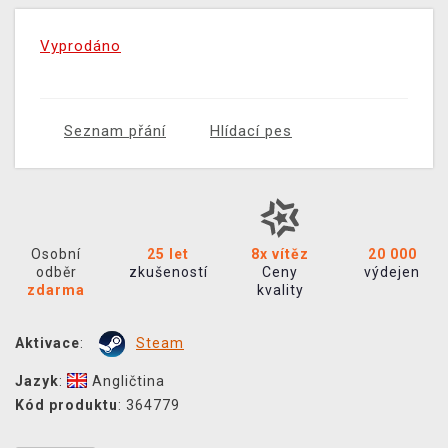
Vyprodáno
Seznam přání
Hlídací pes
Osobní
25 let
8x vítěz
20 000
odběr
zkušeností
Ceny
výdejen
zdarma
kvality
Aktivace
:
Steam
Jazyk
:
Angličtina
Kód produktu
: 364779