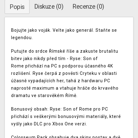
Diskuze (0)
Recenze (0)
Popis
Bojujte jako voják. Velte jako generál. Staňte se
legendou.
Putujte do srdce Římské říše a zakuste brutalitu
bitev jako nikdy před tím - Ryse: Son of
Rome přichází na PC s podporou účasného 4K
rozlišení. Ryse čerpá z pověsti Cryteku v oblasti
úžasně vypadajících her, tahá z hardwaru PC
naprosté maximum a vtahuje hráče do krvavého
dramatu ve starověkém Římě.
Bonusový obsah: Ryse: Son of Rome pro PC
přichází s veškerými bonusovými materiály, které
vyšly jako DLC pro Xbox One verzi.
Colosseum Pack obsahuje dva skiny postav a dvě