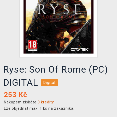
DOPRAVA
XZONE KLUB
TCG & BOARDGAME HUB
VÝKUP HER (BAZAR)
Ryse: Son Of Rome (PC)
DIGITAL
Digital
253
Kč
Nákupem získáte
3 kredity
Lze objednat max. 1 ks na zákazníka.