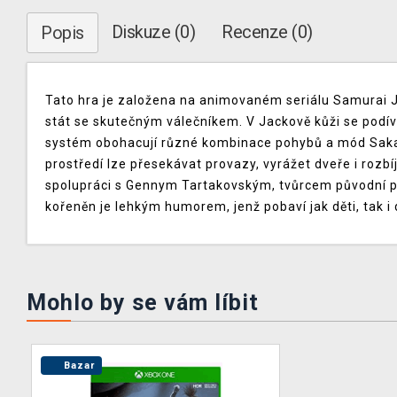
Diskuze (0)
Recenze (0)
Popis
Tato hra je založena na animovaném seriálu Samurai Ja
stát se skutečným válečníkem. V Jackově kůži se podív
systém obohacují různé kombinace pohybů a mód Sakai,
prostředí lze přesekávat provazy, vyrážet dveře i rozbíj
spolupráci s Gennym Tartakovským, tvůrcem původní před
kořeněn je lehkým humorem, jenž pobaví jak děti, tak i 
Mohlo by se vám líbit
Bazar