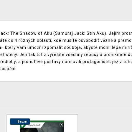
ck: The Shadow of Aku (Samuraj Jack: Stín Aku). Jejím prostř
áte do 4 různých oblastí, kde musíte osvobodit vězně a přemoc
 který vám umožní zpomalit souboje, abyste mohli lépe mířit 
et stěny. Jen tak totiž vyřešíte všechny rébusy a proniknete do
lohy, a jednotlivé postavy namluvili protagonisté, jež z tohot
dospělé.
Bazar