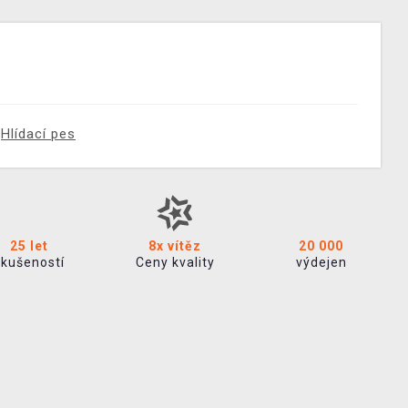
Hlídací pes
25 let
8x vítěz
20 000
zkušeností
Ceny kvality
výdejen