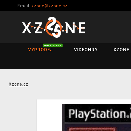
Email:
xzone@xzone.cz
NOVÉ SLEVY
VÝPRODEJ
VIDEOHRY
XZONE 
Xzone.cz