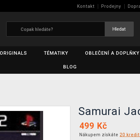
Kontakt
Prodejny
Dopr
Výkup her (bazar)
Hledat
ORIGINALS
TÉMATIKY
OBLEČENÍ A DOPLŇKY
BLOG
Samurai Ja
499
Kč
Nákupem získáte
20 kredi