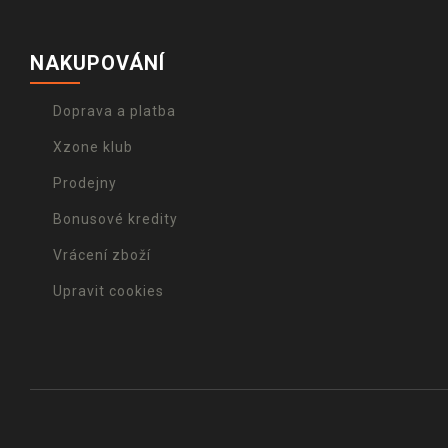
NAKUPOVÁNÍ
Doprava a platba
Xzone klub
Prodejny
Bonusové kredity
Vrácení zboží
Upravit cookies