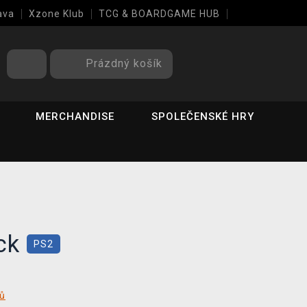
ava
Xzone Klub
TCG & BOARDGAME HUB
Prázdný košík
MERCHANDISE
SPOLEČENSKÉ HRY
ck
PS2
tů