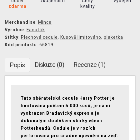
odběr
zkušeností
Ceny
výdejen
zdarma
kvality
Merchandise
:
Mince
Výrobce
:
Fanattik
Štítky
:
Plechová cedule
,
Kusově limitováno
,
plaketka
Kód produktu
: 66819
Diskuze (0)
Recenze (1)
Popis
Tato sběratelská cedule Harry Potter je
limitována počtem 5 000 kusů, je na ní
vyobrazen Bradavický expres a je
dokonalým doplňkem sbírky všech
Potterheadů. Cedule je v rozích
perforovaná pro snadné upevnění na zeď.