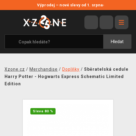
NOVÉ SLEVY
Výprodej – nové slevy od 1. srpna
›
VÝPRODEJ
VIDEOHRY
XZONE ORIGINALS
Hledat
TÉMATIKY
OBLEČENÍ A DOPLŇKY
Xzone.cz
/
Merchandise
/
Doplňky
/
Sběratelská cedule
MERCHANDISE
Harry Potter - Hogwarts Express Schematic Limited
Edition
SPOLEČENSKÉ HRY
BLOG
Sleva 80 %
KONTAKT
PRODEJNY