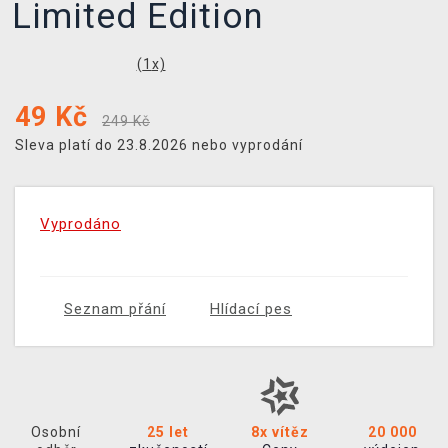
Limited Edition
(
1
x)
49
Kč
249 Kč
Sleva platí do 23.8.2026 nebo vyprodání
Vyprodáno
Seznam přání
Hlídací pes
Osobní
25 let
8x vítěz
20 000