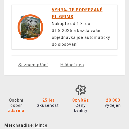
VYHRAJTE PODEPSANÉ
PILGRIMS
Nakupte od 1.8. do
31.8.2026 a každá vaše
objednávka jde automaticky
do slosování.
Seznam přání
Hlídací pes
Osobní
25 let
8x vítěz
20 000
odběr
zkušeností
Ceny
výdejen
zdarma
kvality
Merchandise
:
Mince