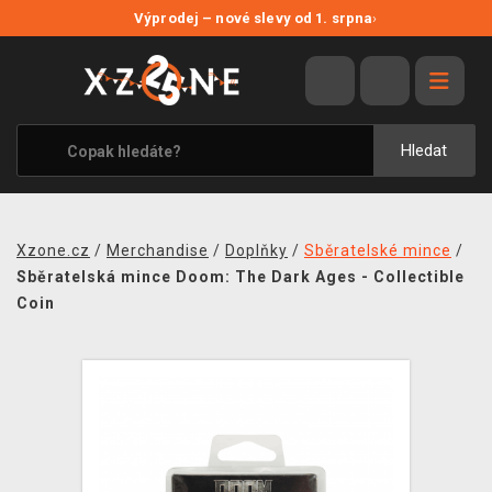
NOVÉ SLEVY
Výprodej – nové slevy od 1. srpna
›
VÝPRODEJ
VIDEOHRY
XZONE ORIGINALS
Hledat
TÉMATIKY
OBLEČENÍ A DOPLŇKY
Xzone.cz
/
Merchandise
/
Doplňky
/
Sběratelské mince
/
MERCHANDISE
Sběratelská mince Doom: The Dark Ages - Collectible
Coin
SPOLEČENSKÉ HRY
BLOG
KONTAKT
PRODEJNY