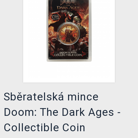
DOPRAVA
XZONE KLUB
TCG & BOARDGAME HUB
VÝKUP HER (BAZAR)
Sběratelská mince
Doom: The Dark Ages -
Collectible Coin