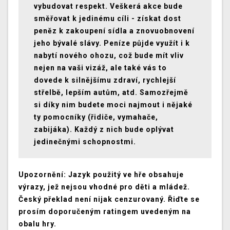
vybudovat respekt. Veškerá akce bude
směřovat k jedinému cíli - získat dost
peněz k zakoupení sídla a znovuobnovení
jeho bývalé slávy. Peníze půjde využít i k
nabytí nového ohozu, což bude mít vliv
nejen na vaši vizáž, ale také vás to
dovede k silnějšímu zdraví, rychlejší
střelbě, lepším autům, atd. Samozřejmě
si díky nim budete moci najmout i nějaké
ty pomocníky (řidiče, vymahače,
zabijáka). Každý z nich bude oplývat
jedinečnými schopnostmi.
Upozornění: Jazyk použitý ve hře obsahuje
výrazy, jež nejsou vhodné pro děti a mládež.
Český překlad není nijak cenzurovaný. Řiďte se
prosím doporučeným ratingem uvedeným na
obalu hry.