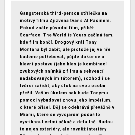
Gangsterská third-person střílečka na
motivy filmu Zjizvená tvář s Al Pacinem.
Pokud znáte původní film, příběh
Scarface: The World is Yours začíná tam,
kde film končí. Drogový král Tony
Montana byl zabit, ale protože jej ve hře
budeme potřebovat, půjde dokonce o
hlavní postavu (jeho hlas je kombinací
zvukových snímků z filmu a sekvencí
nadabovaných imitátorem), rozhodli se
tvůrci zařídit, aby útok na svou osobu
přežil. Vaším úkolem pak bude Tonymu
pomoci vybudovat znovu jeho impérium,
o které přišel. Děj se odehrává převážně v
Miami, které se vývojářům podařilo
vystihnout velmi pěkně a detailně. Budou
to nejen exteriéry, ale rovněž interiéry.