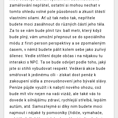
zaměřování nepřátel, ostatní si mohou nechat v
tomto ohledu volné pole působnosti a zkusit štěstí
vlastními silami. Ať už tak nebo tak, nepřítele
budete moci zasáhnout do různých částí jeho těla.
Za to se vám bude plnit tzv. ball metr, který když
bude plný, vám umožní přepnout se do speciálního
módu z first-person perspektivy a se zpomaleným
časem, v němž budete pálit kolem sebe jako zuřivý
šílenec. Vedle střílení dojde občas i na nějakou tu
interakci s NPC. Ta se bude odvíjet podle toho, jaký
jste si stihli vybudovat respekt. Veškerá akce bude
směřovat k jedinému cíli - získat dost peněz k
zakoupení sídla a znovuobnovení jeho bývalé slávy.
Peníze půjde využít i k nabytí nového ohozu, což
bude mít vliv nejen na vaši vizáž, ale také vás to
dovede k silnějšímu zdraví, rychlejší střelbě, lepším
autům, atd. Samozřejmě si díky nim budete moci
najmout i nějaké ty pomocníky (řidiče, vymahače,