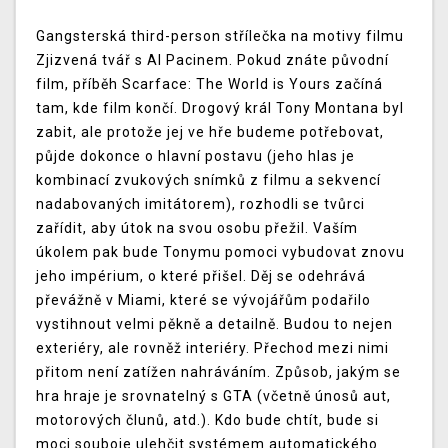
Gangsterská third-person střílečka na motivy filmu
Zjizvená tvář s Al Pacinem. Pokud znáte původní
film, příběh Scarface: The World is Yours začíná
tam, kde film končí. Drogový král Tony Montana byl
zabit, ale protože jej ve hře budeme potřebovat,
půjde dokonce o hlavní postavu (jeho hlas je
kombinací zvukových snímků z filmu a sekvencí
nadabovaných imitátorem), rozhodli se tvůrci
zařídit, aby útok na svou osobu přežil. Vaším
úkolem pak bude Tonymu pomoci vybudovat znovu
jeho impérium, o které přišel. Děj se odehrává
převážně v Miami, které se vývojářům podařilo
vystihnout velmi pěkně a detailně. Budou to nejen
exteriéry, ale rovněž interiéry. Přechod mezi nimi
přitom není zatížen nahráváním. Způsob, jakým se
hra hraje je srovnatelný s GTA (včetně únosů aut,
motorových člunů, atd.). Kdo bude chtít, bude si
moci souboje ulehčit systémem automatického