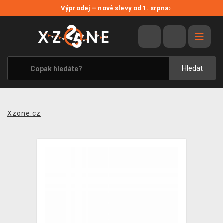
NOVÉ SLEVY
Výprodej – nové slevy od 1. srpna
›
VÝPRODEJ
VIDEOHRY
XZONE ORIGINALS
Hledat
TÉMATIKY
OBLEČENÍ A DOPLŇKY
Xzone.cz
MERCHANDISE
SPOLEČENSKÉ HRY
BLOG
KONTAKT
PRODEJNY