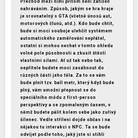
Přechod mezi nimi přitom není zatížen
nahráváním. Způsob, jakým se hra hraje
je srovnatelný s GTA (včetně únosů aut,
motorových člunů, atd.). Kdo bude chtít,
bude si moci souboje ulehčit systémem
automatického zaměřování nepřátel,
ostatní si mohou nechat v tomto ohledu
volné pole působnosti a zkusit štěstí
vlastními silami. Ať už tak nebo tak,
nepřítele budete moci zasáhnout do
různých částí jeho těla. Za to se vám
bude plnit tzv. ball metr, který když bude
plný, vám umožní přepnout se do
speciálního módu z first-person
perspektivy a se zpomaleným časem, v
němž budete pálit kolem sebe jako zuřivý
šílenec. Vedle střílení dojde občas i na
nějakou tu interakci s NPC. Ta se bude
odvíjet podle toho, jaký jste si stihli