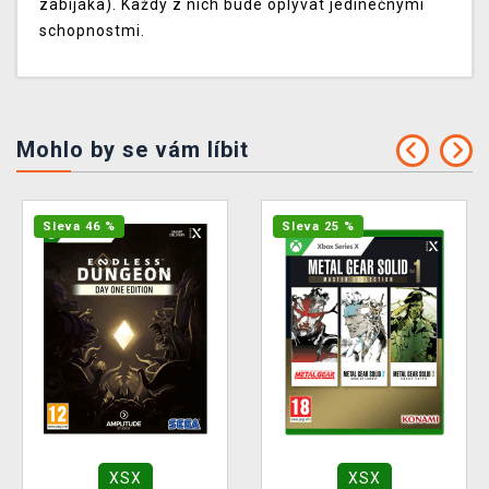
zabijáka). Každý z nich bude oplývat jedinečnými
schopnostmi.
Mohlo by se vám líbit
Sleva 46 %
Sleva 25 %
XSX
XSX