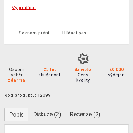
Vyprodáno
Seznam přání
Hlídací pes
Osobní
25 let
8x vítěz
20 000
odběr
zkušeností
Ceny
výdejen
zdarma
kvality
Kód produktu
: 12099
Diskuze (2)
Recenze (2)
Popis