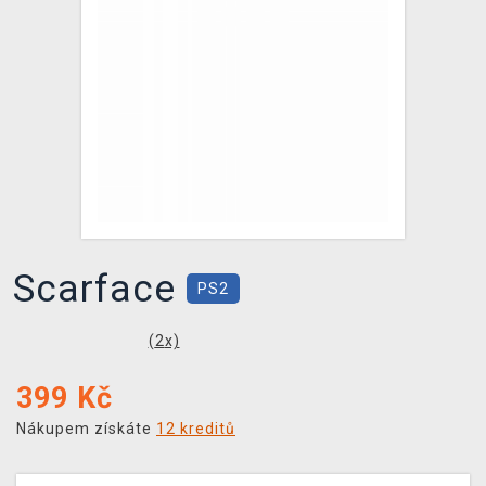
DOPRAVA
XZONE KLUB
TCG & BOARDGAME HUB
VÝKUP HER (BAZAR)
Scarface
PS2
(
2
x)
399
Kč
Nákupem získáte
12 kreditů