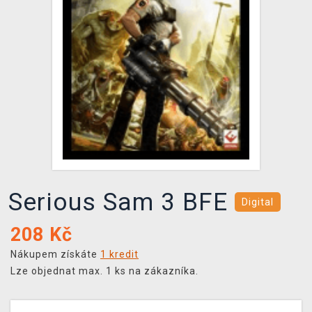
DOPRAVA
XZONE KLUB
TCG & BOARDGAME HUB
VÝKUP HER (BAZAR)
Serious Sam 3 BFE
Digital
208
Kč
Nákupem získáte
1 kredit
Lze objednat max. 1 ks na zákazníka.