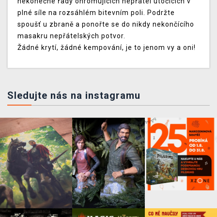
nekonečné řady ohromujících nepřátel útočících v
plné síle na rozsáhlém bitevním poli. Podržte
spoušť u zbraně a ponořte se do nikdy nekončícího
masakru nepřátelských potvor.
Žádné krytí, žádné kempování, je to jenom vy a oni!
Sledujte nás na instagramu