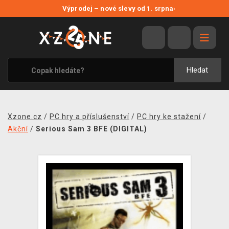
NOVÉ SLEVY
Výprodej – nové slevy od 1. srpna
›
VÝPRODEJ
VIDEOHRY
XZONE ORIGINALS
Hledat
TÉMATIKY
OBLEČENÍ A DOPLŇKY
Xzone.cz
/
PC hry a příslušenství
/
PC hry ke stažení
/
MERCHANDISE
Akční
/
Serious Sam 3 BFE (DIGITAL)
SPOLEČENSKÉ HRY
BLOG
KONTAKT
PRODEJNY