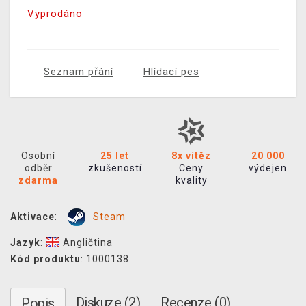
Vyprodáno
Seznam přání
Hlídací pes
Osobní
25 let
8x vítěz
20 000
odběr
zkušeností
Ceny
výdejen
zdarma
kvality
Aktivace
:
Steam
Jazyk
:
Angličtina
Kód produktu
: 1000138
Diskuze (2)
Recenze (0)
Popis