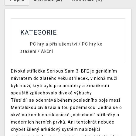
KATEGORIE
PC hry a příslušenství
/
PC hry ke
stažení
/
Akční
Divoká střílečka Serious Sam 3: BFE je geniálním
návratem do zlatého věku stříleček, v nichž muži
byli muži, krytí bylo pro amatéry a zmačknutí
spouště způsobovalo divoké výbuchy.
Třetí díl se odehrává během posledního boje mezi
Mentalskou civilizací a tou pozemskou. Jedná se o
skvělou kombinaci klasické „oldschool“ střílečky a
moderních herních prvků. Ani tentokrát nebude
chybět šílený arkádový systém nabízející