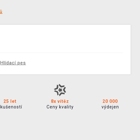
tů
Hlídací pes
25 let
8x vítěz
20 000
zkušeností
Ceny kvality
výdejen