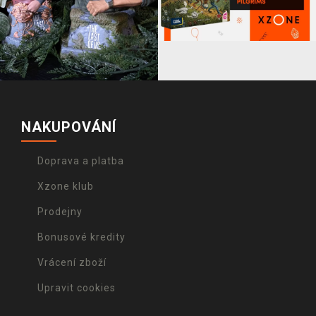
NAKUPOVÁNÍ
Doprava a platba
Xzone klub
Prodejny
Bonusové kredity
Vrácení zboží
Upravit cookies