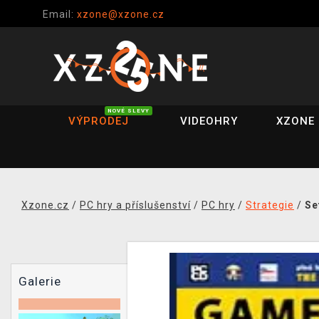
Email:
xzone@xzone.cz
NOVÉ SLEVY
VÝPRODEJ
VIDEOHRY
XZONE 
Xzone.cz
/
PC hry a příslušenství
/
PC hry
/
Strategie
/
Se
Galerie