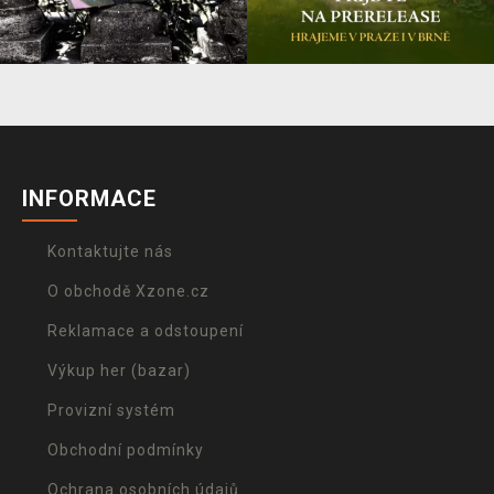
INFORMACE
Kontaktujte nás
O obchodě Xzone.cz
Reklamace a odstoupení
Výkup her (bazar)
Provizní systém
Obchodní podmínky
Ochrana osobních údajů