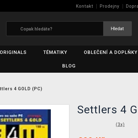
Kontakt
Prodejny
Dopr
Výkup her (bazar)
Hledat
ORIGINALS
TÉMATIKY
OBLEČENÍ A DOPLŇKY
BLOG
ttlers 4 GOLD (PC)
Settlers 4
(
3
x)