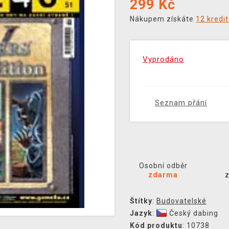
299
Kč
Nákupem získáte
12 kredi
Vyprodáno
Seznam přání
Osobní odběr
zdarma
Štítky
:
Budovatelské
Jazyk
:
Český dabing
Kód produktu
: 10738