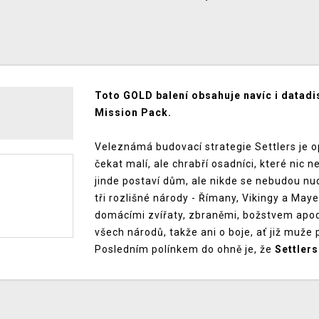
Toto GOLD balení obsahuje navíc i datadisk
Mission Pack.
Veleznámá budovací strategie Settlers je op
čekat malí, ale chrabří osadníci, které nic
jinde postaví dům, ale nikde se nebudou nudi
tři rozlišné národy - Římany, Vikingy a Maye 
domácími zvířaty, zbraněmi, božstvem apod. 
všech národů, takže ani o boje, ať již muže
Posledním polínkem do ohně je, že
Settler