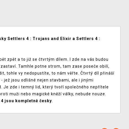
y Settlers 4 : Trojans and Elixir a Settlers 4 :
ět zpět a to již se čtvrtým dílem. I zde na vás budou
 nezastaví. Tamhle potne strom, tam zase poseče obilí,
t, tohle vy nedopustíte, to nám věřte. Čtvrtý díl přináší
- jež jsou odlišné nejen stavbami, ale i jinými
Je zde i temný lid, který tvoří společného nepřítele
 proti muži nebo magické kněží války, nebude nouze.
s 4 jsou kompletně česky
.