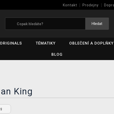
Kontakt
Prodejny
Dopr
Výkup her (bazar)
Hledat
ORIGINALS
TÉMATIKY
OBLEČENÍ A DOPLŇKY
BLOG
an King
ng