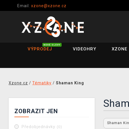
Email:
xzone@xzone.cz
NOVÉ SLEVY
VÝPRODEJ
VIDEOHRY
XZONE 
Xzone.cz
/
Tématiky
/
Shaman King
Sham
ZOBRAZIT JEN
Shaman Ki
Předobjednávky
(0)