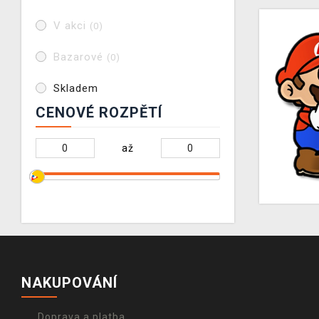
V akci
(0)
Bazarové
(0)
Skladem
CENOVÉ ROZPĚTÍ
až
NAKUPOVÁNÍ
Doprava a platba