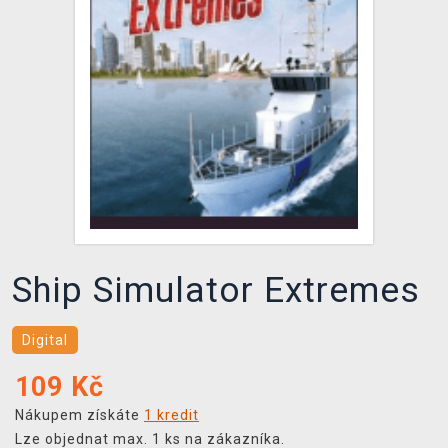
DOPRAVA
XZONE KLUB
TCG & BOARDGAME HUB
VÝKUP HER (BAZAR)
Ship Simulator Extremes
Digital
109
Kč
Nákupem získáte
1 kredit
Lze objednat max. 1 ks na zákazníka.