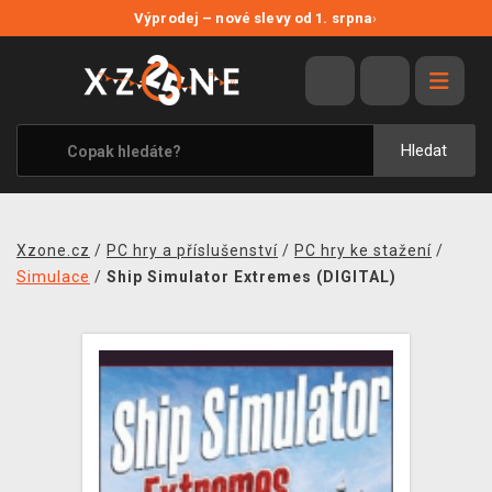
NOVÉ SLEVY
Výprodej – nové slevy od 1. srpna
›
VÝPRODEJ
VIDEOHRY
XZONE ORIGINALS
Hledat
TÉMATIKY
OBLEČENÍ A DOPLŇKY
Xzone.cz
/
PC hry a příslušenství
/
PC hry ke stažení
/
MERCHANDISE
Simulace
/
Ship Simulator Extremes (DIGITAL)
SPOLEČENSKÉ HRY
BLOG
KONTAKT
PRODEJNY