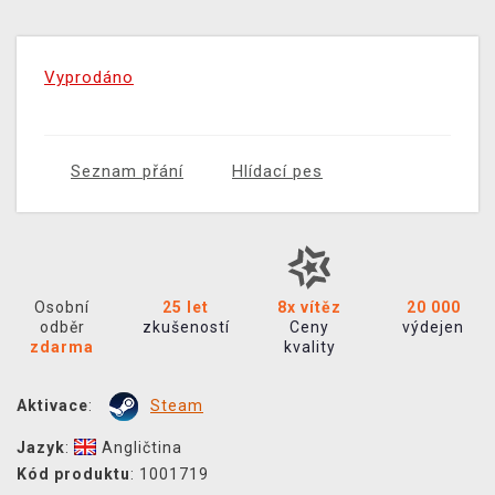
Vyprodáno
Seznam přání
Hlídací pes
Osobní
25 let
8x vítěz
20 000
odběr
zkušeností
Ceny
výdejen
zdarma
kvality
Aktivace
:
Steam
Jazyk
:
Angličtina
Kód produktu
: 1001719