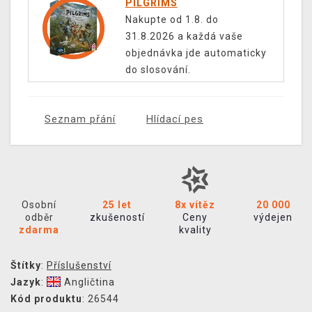
PILGRIMS
Nakupte od 1.8. do
31.8.2026 a každá vaše
objednávka jde automaticky
do slosování.
Seznam přání
Hlídací pes
Osobní
25 let
8x vítěz
20 000
odběr
zkušeností
Ceny
výdejen
zdarma
kvality
Štítky
:
Příslušenství
Jazyk
:
Angličtina
Kód produktu
: 26544