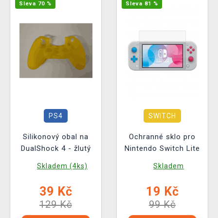
Sleva 70 %
Sleva 81 %
PS4
SWITCH
Silikonový obal na
Ochranné sklo pro
DualShock 4 - žlutý
Nintendo Switch Lite
Skladem (4ks)
Skladem
39 Kč
19 Kč
129 Kč
99 Kč