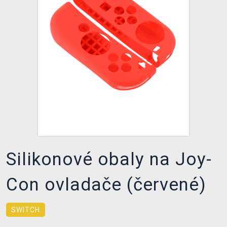
DOPRAVA
XZONE KLUB
TCG & BOARDGAME HUB
VÝKUP HER (BAZAR)
Silikonové obaly na Joy-
Con ovladače (červené)
SWITCH