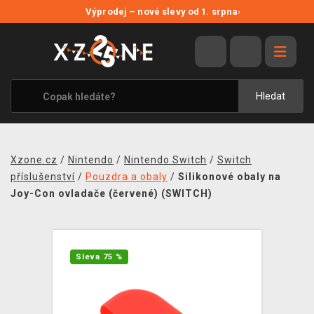
NOVÉ SLEVY
Výprodej – nové slevy od 1. srpna
›
VÝPRODEJ
VIDEOHRY
XZONE ORIGINALS
Hledat
TÉMATIKY
OBLEČENÍ A DOPLŇKY
Xzone.cz
/
Nintendo
/
Nintendo Switch
/
Switch
MERCHANDISE
příslušenství
/
Pouzdra a obaly
/
Silikonové obaly na
Joy-Con ovladače (červené) (SWITCH)
SPOLEČENSKÉ HRY
BLOG
Sleva 75 %
KONTAKT
PRODEJNY