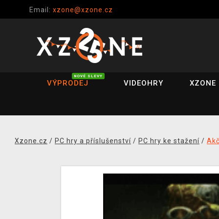
Email:
xzone@xzone.cz
NOVÉ SLEVY
VÝPRODEJ
VIDEOHRY
XZONE 
Xzone.cz
/
PC hry a příslušenství
/
PC hry ke stažení
/
Akč