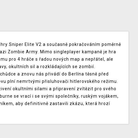
 hry Sniper Elite V2 a současně pokračováním poměrně
 Nazi Zombie Army. Mimo singleplayer kampaně je hra
mu pro 4 hráče s řadou nových map a nepřátel, ale
, okultních sil a rozkládajících se zombií.
chůdce a znovu nás přivádí do Berlína těsně před
ovu plní nemrtvými přisluhovači hitlerovského režimu.
oživení okultními silami a připravení zvítězit pro svého
rburne se vrací i se svými společníky, ruským vojákem,
em, aby definitivně zastavili zkázu, která hrozí