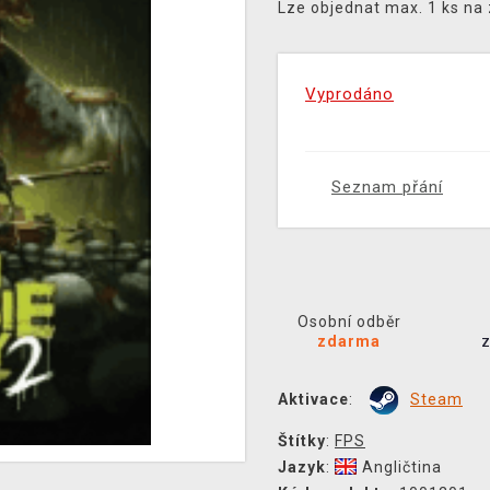
Lze objednat max. 1 ks na
Vyprodáno
Seznam přání
Osobní odběr
zdarma
Aktivace
:
Steam
Štítky
:
FPS
Jazyk
:
Angličtina