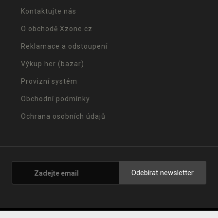
Kontaktujte nás
O obchodě Xzone.cz
Reklamace a odstoupení
Výkup her (bazar)
Provizní systém
Obchodní podmínky
Ochrana osobních údajů
Odebírat newsletter