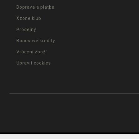
Doprava a platba
Xzone klub
Prodejny
Bonusové kredity
Vrácení zboží
Upravit cookies