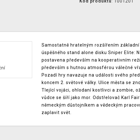
Kód produktu
: 1001201
Samostatně hratelným rozšířením základní
úspěšného stand alone disku Sniper Elite:
postavena především na kooperativním reži
především s hutnou atmosférou válečné vřavy
ční
Pozadí hry navazuje na události svého před
koncem 2. světové války. Ulice města se zn
Tlející vojáci, ohlodaní kostlivci a zombie, 
vůdce se šíří jako mor. Odstřelovač Karl Fai
německým důstojníkem a vědeckým pracovník
zaplavit svět.