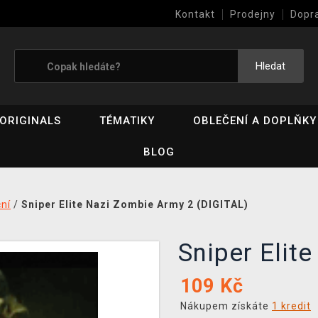
Kontakt
Prodejny
Dopr
Výkup her (bazar)
Hledat
ORIGINALS
TÉMATIKY
OBLEČENÍ A DOPLŇKY
BLOG
ní
/
Sniper Elite Nazi Zombie Army 2 (DIGITAL)
Sniper Elit
109
Kč
Nákupem získáte
1 kredit