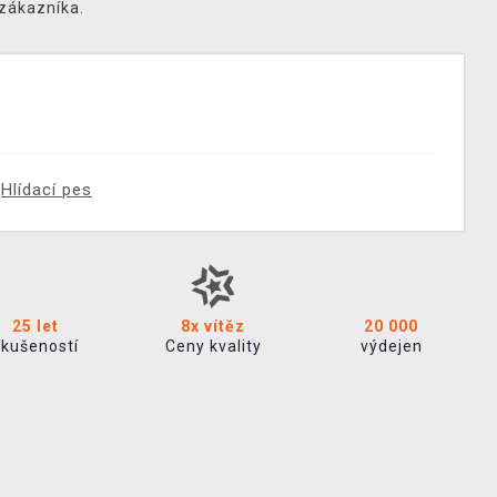
 zákazníka.
Hlídací pes
25 let
8x vítěz
20 000
zkušeností
Ceny kvality
výdejen