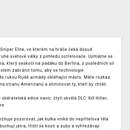
Sniper Elite, ve kterém na hráče čeká dosud
ruhé světové války z pohledu ostřelovače. Ujímáme se
, který seskočí na padáku do Berlína, z posledních sil
olem zabránit tomu, aby se technologie
 do rukou Rudé armády obléhající město. Máte rozkaz
 stranu Američanů a eliminovat ty, kteří by chtěli
běratelská edice navíc: čtyři skvělá DLC: Kill Hitler,
re.
ňuje pozorovat, jak kulka vniká do nepřítelova těla.
buchují játra, tříští se kosti a zuby a vyhřezávají