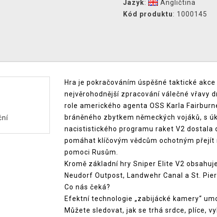
Jazyk
:
Angličtina
Kód produktu
: 1000145
Hra je pokračováním úspěšné taktické akce 
nejvěrohodnější zpracování válečné vřavy d
role amerického agenta OSS Karla Fairburnea
bráněného zbytkem německých vojáků, s úk
ční
nacististického programu raket V2 dostala
pomáhat klíčovým vědcům ochotným přejít na
pomoci Rusům.
Kromě základní hry Sniper Elite V2 obsahuje s
Neudorf Outpost, Landwehr Canal a St. Pier
Co nás čeká?
Efektní technologie „zabijácké kamery“ umož
Můžete sledovat, jak se trhá srdce, plíce, vy