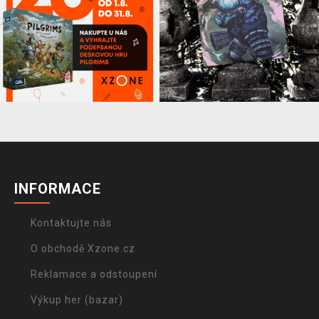
INFORMACE
Kontaktujte nás
O obchodě Xzone.cz
Reklamace a odstoupení
Výkup her (bazar)