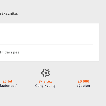
 zákazníka.
Hlídací pes
25 let
8x vítěz
20 000
zkušeností
Ceny kvality
výdejen