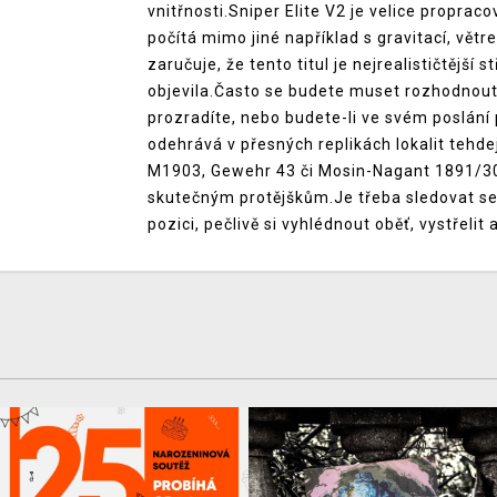
vnitřnosti.Sniper Elite V2 je velice proprac
počítá mimo jiné například s gravitací, větre
zaručuje, že tento titul je nejrealističtější
objevila.Často se budete muset rozhodnout, 
prozradíte, nebo budete-li ve svém poslán
odehrává v přesných replikách lokalit tehdej
M1903, Gewehr 43 či Mosin-Nagant 1891/30)
skutečným protějškům.Je třeba sledovat se
pozici, pečlivě si vyhlédnout oběť, vystřelit