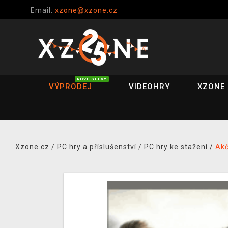
Email:
xzone@xzone.cz
NOVÉ SLEVY
VÝPRODEJ
VIDEOHRY
XZONE 
Xzone.cz
/
PC hry a příslušenství
/
PC hry ke stažení
/
Akč