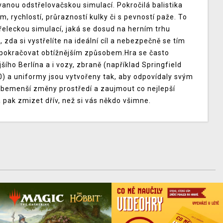
ovanou odstřelovačskou simulací. Pokročilá balistika
m, rychlostí, průrazností kulky či s pevností paže. To
 střeleckou simulací, jaká se dosud na herním trhu
zda si vystřelíte na ideální cíl a nebezpečně se tím
í pokračovat obtížnějším způsobem.Hra se často
šího Berlína a i vozy, zbraně (například Springfield
 a uniformy jsou vytvořeny tak, aby odpovídaly svým
bemenší změny prostředí a zaujmout co nejlepší
 a pak zmizet dřív, než si vás někdo všimne.