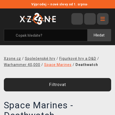
NOVÉ SLEVY
Výprodej – nové slevy od 1. srpna
›
VÝPRODEJ
VIDEOHRY
XZONE ORIGINALS
Hledat
TÉMATIKY
OBLEČENÍ A DOPLŇKY
Xzone.cz
/
Společenské hry
/
Figurkové hry a D&D
/
MERCHANDISE
Warhammer 40,000
/
Space Marines
/
Deathwatch
SPOLEČENSKÉ HRY
Filtrovat
BLOG
KONTAKT
Space Marines -
PRODEJNY