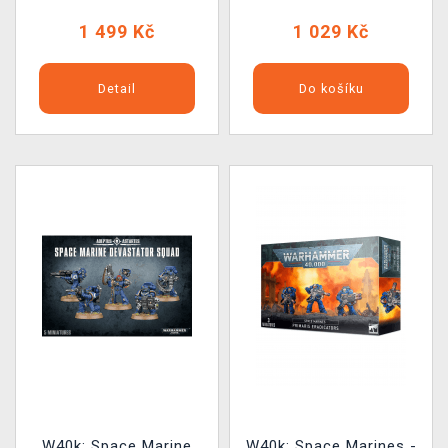
1 499 Kč
1 029 Kč
Detail
Do košíku
W40k: Space Marine
W40k: Space Marines -