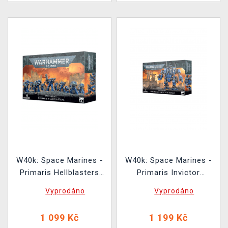
W40k: Space Marines -
W40k: Space Marines -
Primaris Hellblasters
Primaris Invictor
(10 figurek)
Tactical Warsuit (1
Vyprodáno
Vyprodáno
figurka)
1 099 Kč
1 199 Kč