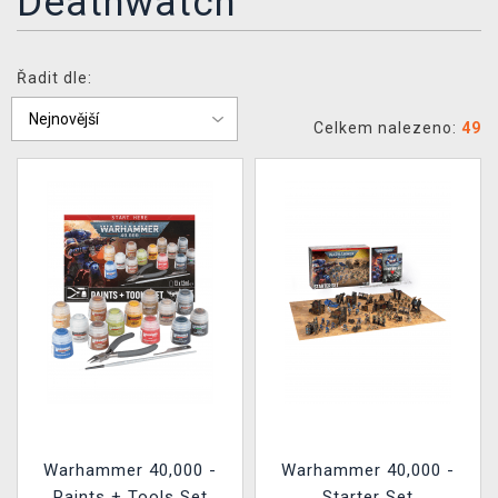
Deathwatch
DOPRAVA
XZONE KLUB
Řadit dle:
TCG & BOARDGAME HUB
Celkem nalezeno:
49
VÝKUP HER (BAZAR)
Warhammer 40,000 -
Warhammer 40,000 -
Paints + Tools Set
Starter Set