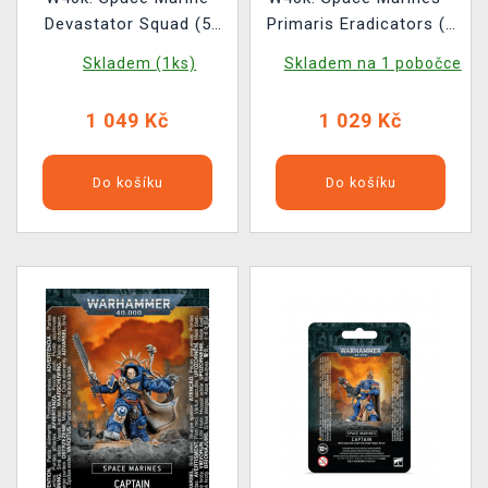
Devastator Squad (5
Primaris Eradicators (3
figurek)
figurky)
Skladem (1ks)
Skladem na 1 pobočce
1 049 Kč
1 029 Kč
Do košíku
Do košíku