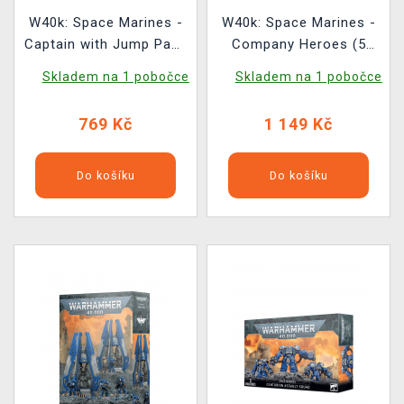
W40k: Space Marines -
W40k: Space Marines -
Captain with Jump Pack
Company Heroes (5
and Relic Shield (1
figurek)
Skladem na 1 pobočce
Skladem na 1 pobočce
figurka)
769 Kč
1 149 Kč
Do košíku
Do košíku