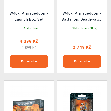
W40k: Armageddon -
W40k: Armageddon -
Launch Box Set
Battalion: Deathwatch
(11 figurek)
Skladem
Skladem (3ks)
4 399 Kč
2 749 Kč
4 899 Kč
Do košíku
Do košíku