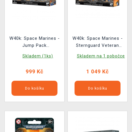
W40k: Space Marines -
W40k: Space Marines -
Jump Pack
Sternguard Veteran
Intercessors (5 figurek)
Squad (5 figurek)
Skladem (1ks)
Skladem na 1 pobočce
999 Kč
1 049 Kč
Do košíku
Do košíku