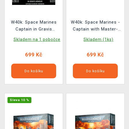
W40k: Space Marines
W40k: Space Marines -
Captain in Gravis
Captain with Master-
Armour (1 figurka)
crafted Heavy Bolt Rifle
Skladem na 1 pobočce
Skladem (1ks)
(1 figurka)
699 Kč
699 Kč
Do košíku
Do košíku
Sleva 10 %