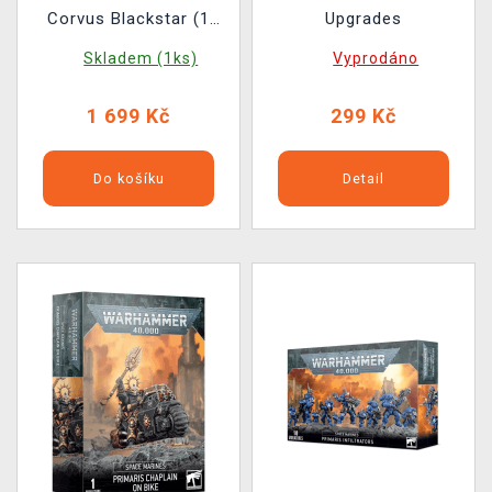
Corvus Blackstar (1
Upgrades
figurka)
Skladem (1ks)
Vyprodáno
1 699 Kč
299 Kč
Do košíku
Detail