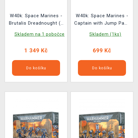
W40k: Space Marines -
W40k: Space Marines -
Brutalis Dreadnought (1
Captain with Jump Pack
figurka)
(1 figurka)
Skladem na 1 pobočce
Skladem (1ks)
1 349 Kč
699 Kč
Do košíku
Do košíku